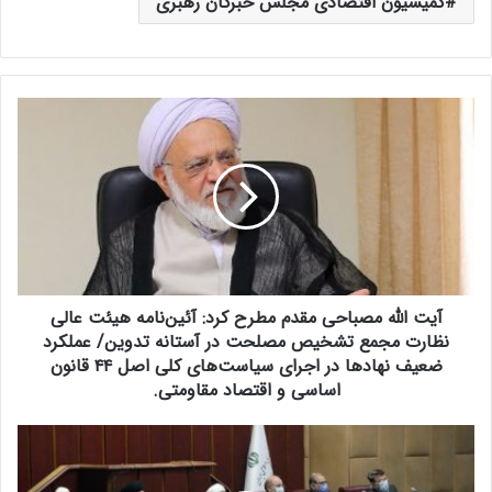
کمیسیون اقتصادی مجلس خبرگان رهبری
آ
ی
ت
ا
ل
ل
ه
م
ص
آیت الله مصباحی مقدم مطرح کرد: آئین‌نامه هیئت عالی
ب
ا
نظارت مجمع تشخیص مصلحت در آستانه تدوین/ عملکرد
ح
ضعیف نهادها در اجرای سیاست‌های کلی اصل ۴۴ قانون
ی
اساسی و اقتصاد مقاومتی.
م
ق
د
د
و
م
ا