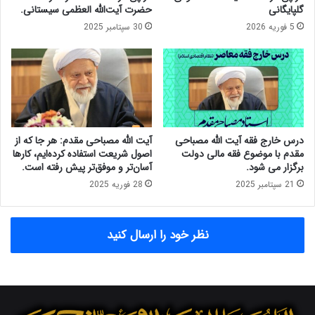
ا
ل
گلپایگانی
حضرت آیت‌الله العظمی سیستانی.
ل
ح
5 فوریه 2026
30 سپتامبر 2025
ی
ت
ن
ن
ظ
ظ
ا
ا
ر
م
ت
د
م
ر
ج
س
درس خارج فقه آیت الله مصباحی
آیت الله مصباحی مقدم: هر جا که از
م
ا
مقدم با موضوع فقه مالی دولت
اصول شریعت استفاده کرده‌ایم، کارها
ع
ل
برگزار می شود.
آسان‌تر و موفق‌تر پیش رفته است.
ت
۱
21 سپتامبر 2025
28 فوریه 2025
ش
۴
خ
۰
ی
۰
نظر خود را ارسال کنید
ص
ب
م
ر
ص
گ
ل
ز
ح
ا
ت
ر