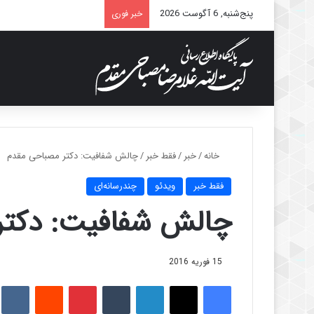
پنج‌شنبه, 6 آگوست 2026
خبر فوری
خانه
/
خبر
/
فقط خبر
/
چالش شفافیت: دکتر مصباحی مقدم
فقط خبر
ویدئو
چندرسانه‌ای
چالش شفافیت: دکتر
15 فوریه 2016
فیس بوک
X
لینکدین
‫تامبلر
‫پین‌ترست
‫رددیت
kte