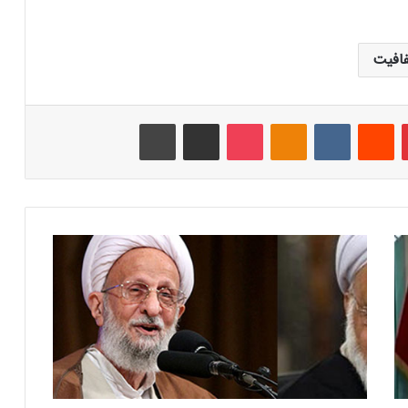
افیت
‫پین‌ترست
‫رددیت
‫VKontakte
‫Odnoklassniki
پاکت
اشتراک گذاری از طریق ایمیل
چاپ
ب
ی
ا
ن
ی
ه
آ
ی
ت‌