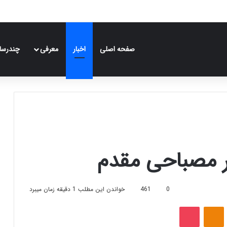
صفحه اصلی
اخبار
معرفی
چندرسان
 مصباحی مقدم
0
461
خواندن این مطلب 1 دقیقه زمان میبرد
‫VKonta
‫Odnoklassniki
پاکت