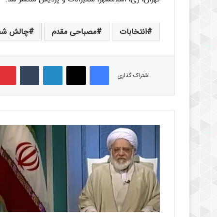
انتخابات
مصباحی مقدم
چالش شف
فیس بوک
X
لینکدین
‫تامبلر
اشتراک گذاری
ن
ط
ق
ا
ن
ت
خ
ا
ب