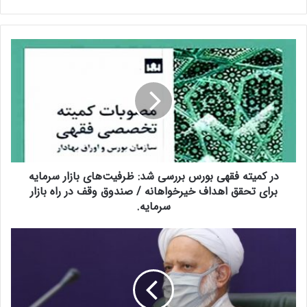
د
ر
ک
م
ی
ت
ه
ف
ق
در کمیته فقهی بورس بررسی شد: ظرفیت‌های بازار سرمایه
ه
ی
برای تحقق اهداف خیرخواهانه / صندوق وقف در راه بازار
ب
سرمایه.
و
ر
آ
س
ی
ب
ت
ر
ا
ر
ل
س