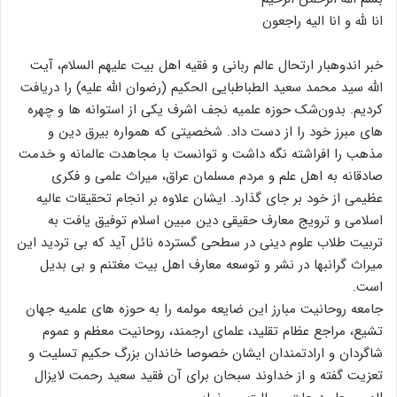
انا لله و انا الیه راجعون
خبر اندوهبار ارتحال عالم ربانی و فقیه اهل بیت علیهم السلام، آیت
الله سید محمد سعید الطباطبایی الحکیم (رضوان الله علیه) را دریافت
کردیم. بدون‌شک حوزه علمیه نجف اشرف یکی از استوانه ها و چهره
های مبرز خود را از دست داد. شخصیتی که همواره بیرق دین و
مذهب را افراشته نگه داشت و توانست با مجاهدت عالمانه و خدمت
صادقانه به اهل علم و مردم مسلمان عراق، میراث علمی و فکری
عظیمی از خود بر جای گذارد. ایشان علاوه بر انجام تحقیقات عالیه
اسلامی و ترویج معارف حقیقی دین مبین اسلام توفیق یافت به
تربیت طلاب علوم دینی در سطحی گسترده نائل آید که بی تردید این
میراث گرانبها در نشر و توسعه معارف اهل بیت مغتنم و بی بدیل
است.
جامعه روحانیت مبارز این ضایعه مولمه را به حوزه های علمیه جهان
تشیع، مراجع عظام تقلید، علمای ارجمند، روحانیت معظم و عموم
شاگردان و ارادتمندان ایشان خصوصا خاندان بزرگ حکیم تسلیت و
تعزیت گفته و از خداوند سبحان برای آن فقید سعید رحمت لایزال