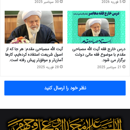
5 فوریه 2026
30 سپتامبر 2025
ی
ج
ه
م
ب
ه
ر
و
ا
ر
ی
س
ت
خ
ح
ن
درس خارج فقه آیت الله مصباحی
آیت الله مصباحی مقدم: هر جا که از
ق
ا
مقدم با موضوع فقه مالی دولت
اصول شریعت استفاده کرده‌ایم، کارها
ق
ن
برگزار می شود.
آسان‌تر و موفق‌تر پیش رفته است.
ا
ی
21 سپتامبر 2025
28 فوریه 2025
ه
س
د
ن
ا
ج
نظر خود را ارسال کنید
ف
ی
خ
د
ی
ه
ر
و
خ
ک
و
ا
ا
م