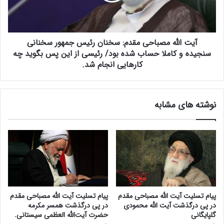
ل
ی
ه
ش
م
د
ص
:
آیت الله مصباحی مقدم: سخنان رئیس جمهور سخنانی
ب
ظ
ا
سنجیده و کاملا حساب شده بود/ رئیسی از این پس بگوید چه
ر
ح
کارهایی انجام شد.
ف
ی
ی
م
ت‌
ق
نوشته های مشابه
ه
د
ا
م
ی
:
ب
س
ا
خ
ز
ن
ا
ا
ر
ن
س
ر
پیام تسلیت آیت الله مصباحی مقدم
پیام تسلیت آیت الله مصباحی مقدم
ر
ئ
در پی درگذشت آیت الله محمودی
در پی درگذشت همسر مکرمه
م
ی
گلپایگانی
حضرت آیت‌الله العظمی سیستانی.
ا
س