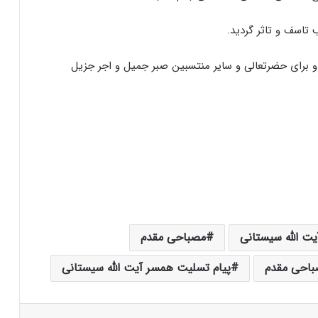
تاسف و تاثر گردید.
و برای حضرتعالی و سایر منتسبین صبر جمیل و اجر جزیل
ت الله سیستانی
مصباحی مقدم
باحی مقدم
پیام تسلیت همسر آیت الله سیستانی
‫پین‌ترست
‫رددیت
‫VKontakte
‫Odnoklassniki
پاکت
اشتراک گذاری از طریق ایمیل
چاپ