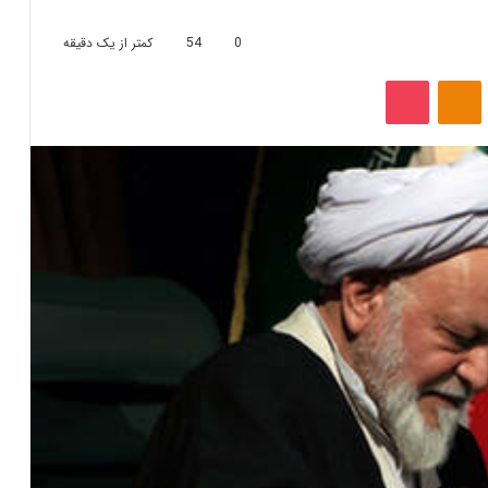
0
54
کمتر از یک دقیقه
‫VKonta
‫Odnoklassniki
پاکت