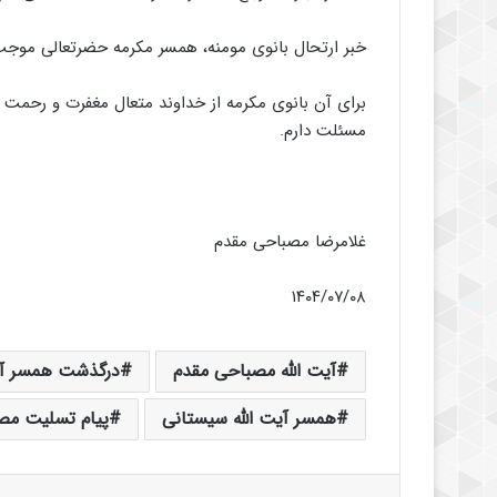
خبر ارتحال بانوی مومنه، همسر مکرمه حضرتعالی موجب 
برای آن بانوی مکرمه از خداوند متعال مغفرت و رحمت 
مسئلت دارم.
غلامرضا مصباحی مقدم
۱۴۰۴/۰۷/۰۸
آیت الله‌ مصباحی مقدم
درگذشت همسر آی
همسر آیت الله سیستانی
پیام تسلیت مص
فیس بوک
X
لینکدین
‫تامبلر