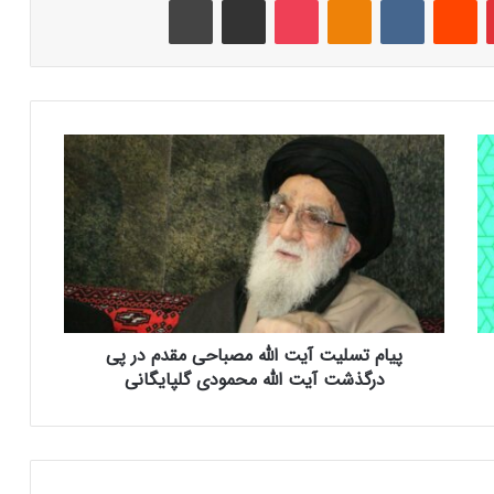
پ
ی
ا
م
ت
س
ل
ی
ت
پیام تسلیت آیت الله مصباحی مقدم در پی
آ
ی
درگذشت آیت الله محمودی گلپایگانی
ت
ا
ل
ل
ه