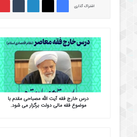
اشتراک گذاری
د
ر
س
خ
ا
ر
ج
ف
ق
درس خارج فقه آیت الله مصباحی مقدم با
ه
آ
موضوع فقه مالی دولت برگزار می شود.
ی
ت
ا
ل
ل