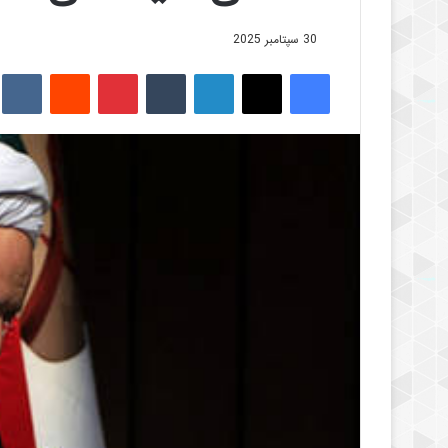
30 سپتامبر 2025
فیس بوک
X
لینکدین
‫تامبلر
‫پین‌ترست
‫رددیت
kte