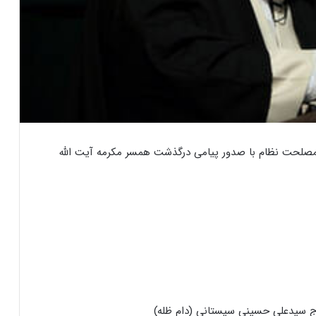
لحت نظام با صدور پیامی درگذشت همسر مکرمه آیت الله
ج سیدعلی حسینی سیستانی (دام ظله)