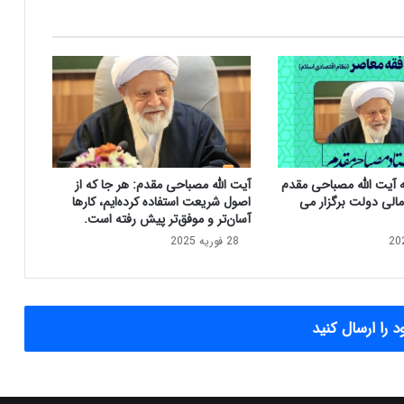
م
ص
ب
ا
ح
ی
م
ق
د
آیت الله مصباحی مقدم
آیت الله مصباحی مقدم: هر جا که از
م
الی دولت برگزار می
اصول شریعت استفاده کرده‌ایم، کارها
د
آسان‌تر و موفق‌تر پیش رفته است.
ر
28 فوریه 2025
پ
ی
د
ر
گ
 را ارسال کنید
ذ
ش
ت
آ