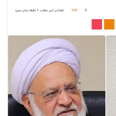
0
658
خواندن این مطلب 1 دقیقه زمان میبرد
‫VKonta
‫Odnoklassniki
پاکت