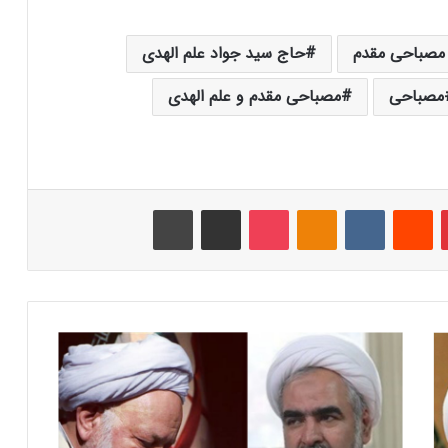
 مصباحی مقدم
حاج سید جواد علم الهدی
مصباحی
مصباحی مقدم و علم الهدی
‫پین‌ترست
‫رددیت
‫VKontakte
‫Odnoklassniki
پاکت
اشتراک گذاری از طریق ایمیل
چاپ
آ
ی
ت‌
ا
ل
ل