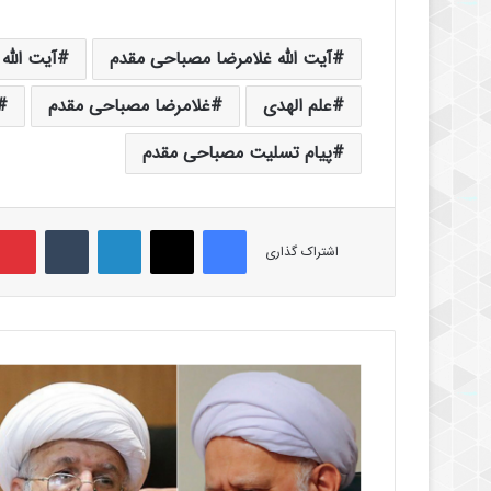
آیت الله غلامرضا مصباحی مقدم
آیت الله
علم الهدی
غلامرضا مصباحی مقدم
پیام تسلیت مصباحی مقدم
فیس بوک
X
لینکدین
‫تامبلر
اشتراک گذاری
پ
ی
ا
م
ت
س