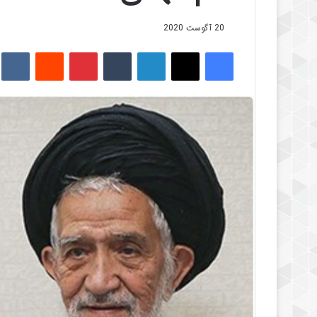
20 آگوست 2020
فیس بوک
X
لینکدین
‫تامبلر
‫پین‌ترست
‫رددیت
kte