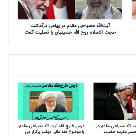
ه
م
ص
آیت‌الله مصباحی مقدم در پیامی درگذشت
ب
ا
حجت الاسلام روح الله حسینیان را تسلیت گفت
ح
ی
م
ق
د
م
د
ر
پ
ی
ا
م
ی
د
ت الله مصباحی مقدم در
درس خارج فقه آیت الله مصباحی مقدم
ر
مسر مکرمه حضرت
با موضوع فقه مالی دولت برگزار می
گ