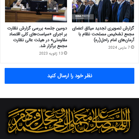
ق
ه
د
آ
م
ی
ب
ت
ر
گزارش تصویری تجدید میثاق اعضای
دومین جلسه بررسی گزارش نظارت
ا
ر
مجمع تشخیص مصلحت نظام با
بر اجرای «سیاست‌های کلی اقتصاد
ل
س
آرمان‌های امام راحل(ره)
مقاومتی» در هیئت عالی نظارت
ل
مجمع برگزار شد.
ی
7 مارس 2024
ه
ش
13 ژانویه 2023
م
د
ص
/
ب
ب
نظر خود را ارسال کنید
ا
ر
ح
ج
ی
ا
م
م
ق
د
د
و
م
،
ع
ل
ی