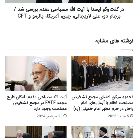
ی
ا
ک
در گفت‌وگو ایسنا با آیت الله مصباحی مقدم بررسی شد /
ی
ا
س
برجام دو، علی لاریجانی، چین، آمریکا، پالرمو و CFT
ب
ن
ی
ا
ن
ب
نوشته های مشابه
ه
ا
د
آ
و
ی
ل
ت
ت
ا
س
ل
ی
ل
ز
ه
د
م
تجدید میثاق اعضای مجمع تشخیص
آیت الله مصباحی مقدم: امکان طرح
ه
ص
مصلحت نظام با آرمان‌های امام
مجدد FATF در مجمع تشخیص
م
ب
راحل در حرم مطهر امام خمینی (ره)
مصلحت وجود دارد.
ا
ا
5 فوریه 2025
20 سپتامبر 2024
ز
ح
ن
ی
گ
م
ا