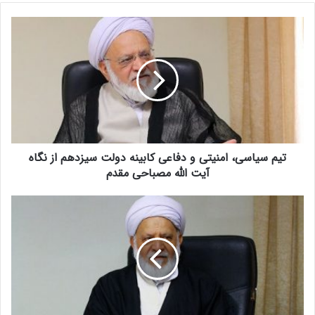
ت
ی
م
س
ی
ا
س
ی
،
تیم سیاسی، امنیتی و دفاعی کابینه دولت سیزدهم از نگاه
ا
م
آیت الله مصباحی مقدم
ن
ی
د
ت
ر
ی
گ
و
ف
د
ت‌
ف
و
ا
گ
ع
و