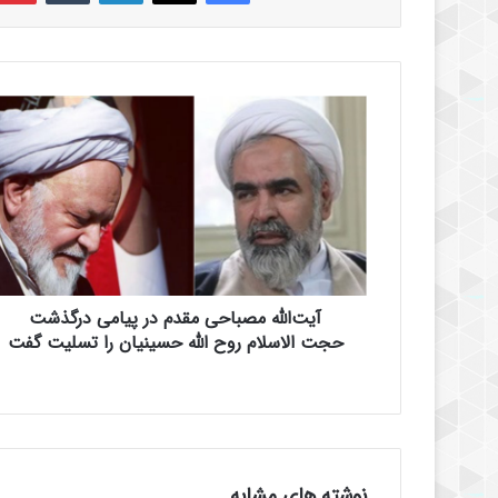
آ
ی
ت‌
ا
ل
ل
ه
م
ص
آیت‌الله مصباحی مقدم در پیامی درگذشت
ب
ا
حجت الاسلام روح الله حسینیان را تسلیت گفت
ح
ی
م
ق
د
م
نوشته های مشابه