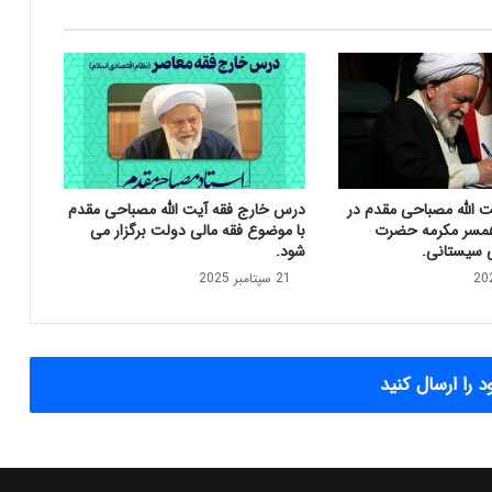
:
ت
ص
و
ی
ب
ط
ر
ح‌
ت الله مصباحی مقدم در
درس خارج فقه آیت الله مصباحی مقدم
ه
مسر مکرمه حضرت
با موضوع فقه مالی دولت برگزار می
ا
ی سیستانی.
شود.
ی
21 سپتامبر 2025
ی
چ
و
ن
م
 را ارسال کنید
ا
ل
ی
ا
ت