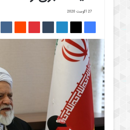
27 آگوست 2020
فیس بوک
X
لینکدین
‫تامبلر
‫پین‌ترست
‫رددیت
kte