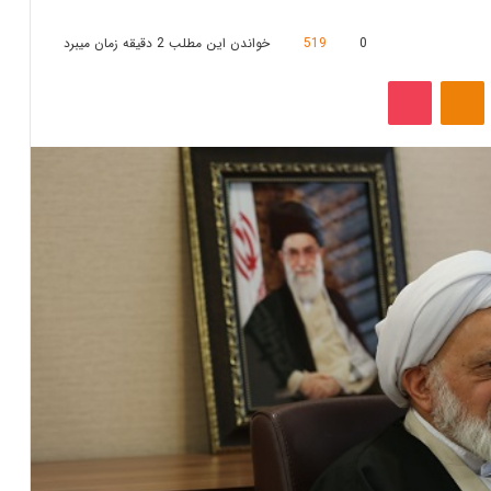
0
519
خواندن این مطلب 2 دقیقه زمان میبرد
‫VKonta
‫Odnoklassniki
پاکت