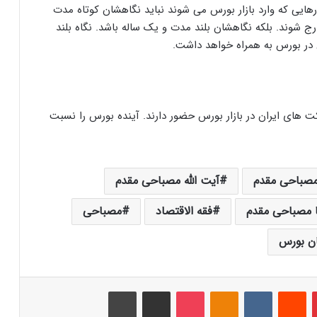
هایی که وارد بازار بورس می شوند نباید نگاهشان کوتاه مدت
ارج شوند. بلکه نگاهشان بلند مدت و یک ساله باشد. نگاه بلند
 در بورس به همراه خواهد داشت.
های ایران در بازار بورس حضور دارند. آینده بورس را نسبت
 مصباحی مقدم
آیت الله مصباحی مقدم
 مصباحی مقدم
فقه الاقتصاد
مصباحی
ن بورس
‫پین‌ترست
‫رددیت
‫VKontakte
‫Odnoklassniki
پاکت
اشتراک گذاری از طریق ایمیل
چاپ