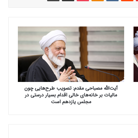
آ
ی
ت‌
ا
ل
ل
ه
م
ص
آیت‌الله مصباحی مقدم: تصویب طرح‌هایی چون
ب
ا
مالیات بر خانه‌های خالی اقدام بسیار درستی در
ح
مجلس یازدهم است
ی
م
ق
د
م