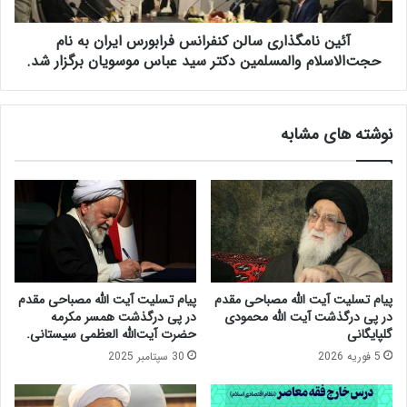
ت
گ
ر
ذ
ی
آئین نامگذاری سالن کنفرانس فرابورس ایران به نام
ا
ا
ر
حجت‌الاسلام والمسلمین دکتر سید عباس موسویان برگزار شد.
س
ی
ت
س
ج
ا
نوشته های مشابه
م
ل
ه
ن
و
ک
ر
ن
ی
ف
د
ر
ر
ا
ه
ن
ی
س
پیام تسلیت آیت الله مصباحی مقدم
پیام تسلیت آیت الله مصباحی مقدم
ئ
ف
در پی درگذشت آیت الله محمودی
در پی درگذشت همسر مکرمه
ت
ر
گلپایگانی
حضرت آیت‌الله العظمی سیستانی.
ع
ا
5 فوریه 2026
30 سپتامبر 2025
ا
ب
ل
و
ی
ر