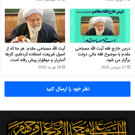
ل
ی
ا
ب
م
ا
ی
ز
ت
ا
س
ر
ل
س
ط
ر
درس خارج فقه آیت الله مصباحی
آیت الله مصباحی مقدم: هر جا که از
د
م
مقدم با موضوع فقه مالی دولت
اصول شریعت استفاده کرده‌ایم، کارها
ا
ا
برگزار می شود.
آسان‌تر و موفق‌تر پیش رفته است.
ر
ی
21 سپتامبر 2025
28 فوریه 2025
د
ه
/
ا
غ
س
نظر خود را ارسال کنید
ر
ل
ب
ا
ب
م
ه
ی
ب
ب
ح
ر
ر
گ
ا