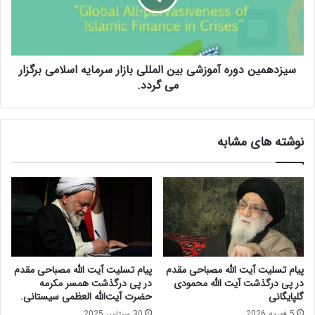
ص
م
ا
ی
ل
ن
ح‌
د
آ
سیزدهمین دوره آموزشی بین المللی بازار سرمایه اسلامی برگزار
و
ب
ر
می گردد.
ا
ه
د
آ
ی
م
نوشته های مشابه
ب
و
ر
ز
ب
ش
ا
ی
ن
ب
ک
ی
د
ن
ا
ا
ر
ل
پیام تسلیت آیت الله مصباحی مقدم
پیام تسلیت آیت الله مصباحی مقدم
ی
م
در پی درگذشت آیت الله محمودی
در پی درگذشت همسر مکرمه
ا
ل
گلپایگانی
حضرت آیت‌الله العظمی سیستانی.
س
ل
5 فوریه 2026
30 سپتامبر 2025