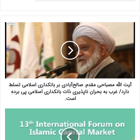
آ
ی
ت
ا
ل
ل
ه
م
ص
آیت الله مصباحی مقدم: صالح‌آبادی بر بانکداری اسلامی تسلط
ب
ا
دارد/ غرب به بحران ناپذیری ذات بانکداری اسلامی پی برده‌
ح
است.
ی
م
س
ق
ی
د
ز
م
د
:
ه