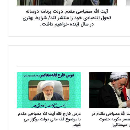
ص
آیت الله مصباحی مقدم: دولت برنامه دوساله
ب
ا
تحول اقتصادی خود را منتشر کند/ شرایط بهتری
ح
در سال آینده خواهیم داشت.
ی
م
ق
د
م
:
د
و
ل
ت
ب
ر
ن
ا
ت الله مصباحی مقدم در
درس خارج فقه آیت الله مصباحی مقدم
م
مسر مکرمه حضرت
با موضوع فقه مالی دولت برگزار می
ه
ی سیستانی.
شود.
د