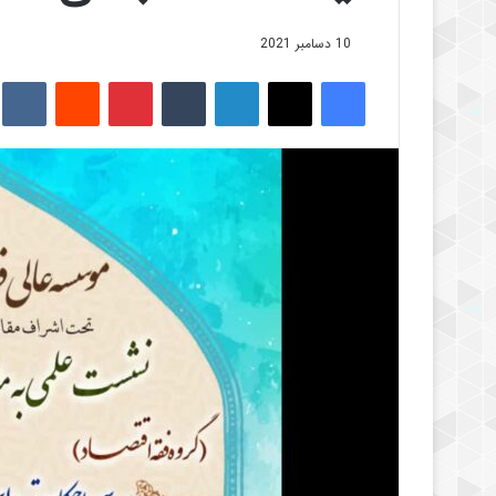
10 دسامبر 2021
فیس بوک
X
لینکدین
‫تامبلر
‫پین‌ترست
‫رددیت
kte