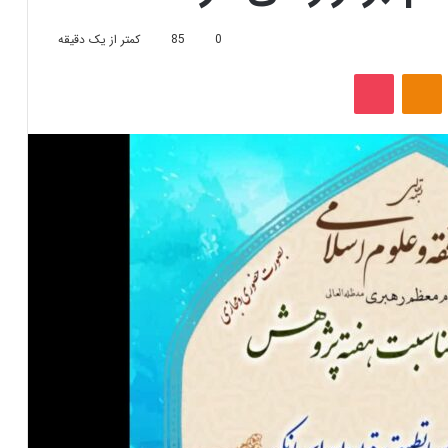
0
85
کمتر از یک دقیقه
‫VKonta
‫Odnoklassniki
پاکت