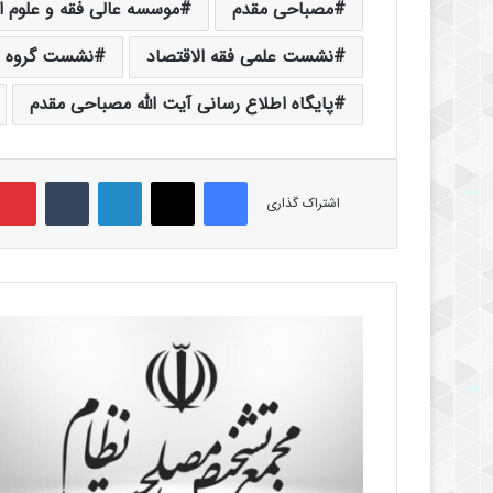
مصباحی مقدم
موسسه عالی فقه و علوم ا
نشست علمی فقه الاقتصاد
نشست گروه ف
پایگاه اطلاع رسانی آیت الله مصباحی مقدم
فیس بوک
X
لینکدین
‫تامبلر
اشتراک گذاری
ی
ا
ز
د
ه
م
ی
ن