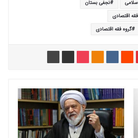
سلامی
نجفی بستان
قه اقتصادی
گروه فقه اقتصادی
‫پین‌ترست
‫رددیت
‫VKontakte
‫Odnoklassniki
پاکت
اشتراک گذاری از طریق ایمیل
چاپ
آ
ی
ت
ا
ل
ل
ه
م