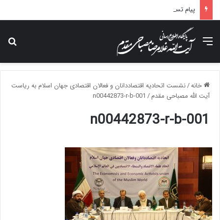
پیام تسلیت آیت الله مصباحی مقدم در پی درگذشت همسر مکرمه حضرت آیت‌الله العظمی سیستانی.
منو
جس
خانه
/
نشست اتحادیه اقتصاددانان و فعالان اقتصادی جهان اسلام به ریاست
آیت الله مصباحی مقدم
/
n00442873-r-b-001
n00442873-r-b-001