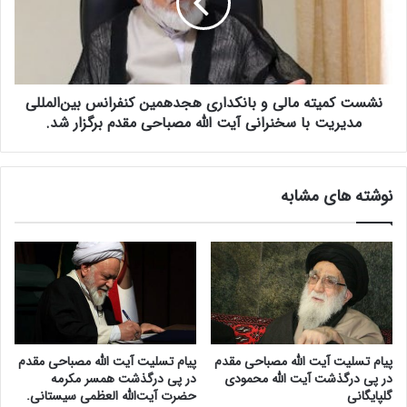
ف
ک
ق
م
ه
ی
ی
ت
ب
ه
ا
نشست کمیته مالی و بانکداری هجدهمین کنفرانس بین‌المللی
م
ن
ا
مدیریت با سخنرانی آیت الله مصباحی مقدم برگزار شد.
ک
ل
م
ی
ر
و
نوشته های مشابه
ک
ب
ز
ا
ی
ن
ب
ک
ا
د
ح
ا
ض
ر
و
ی
ر
ه
پیام تسلیت آیت الله مصباحی مقدم
پیام تسلیت آیت الله مصباحی مقدم
آ
ج
در پی درگذشت آیت الله محمودی
در پی درگذشت همسر مکرمه
ی
د
گلپایگانی
حضرت آیت‌الله العظمی سیستانی.
ت