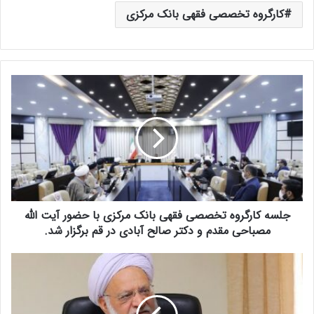
کارگروه تخصصی فقهی بانک مرکزی
ج
ل
س
ه
ک
ا
ر
گ
ر
جلسه کارگروه تخصصی فقهی بانک مرکزی با حضور آیت الله
و
ه
مصباحی مقدم و دکتر صالح آبادی در قم برگزار شد.
ت
خ
ن
ص
ش
ص
س
ی
ت