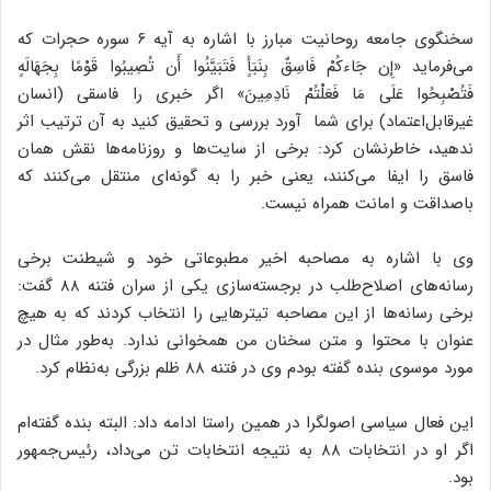
سخنگوی جامعه روحانیت مبارز با اشاره به آیه ۶ سوره حجرات که
می‌فرماید «إِن جَاءکُمْ فَاسِقٌ بِنَبَأٍ فَتَبَیَّنُوا أَن تُصِیبُوا قَوْمًا بِجَهَالَهٍ
فَتُصْبِحُوا عَلَی مَا فَعَلْتُمْ نَادِمِینَ» اگر خبری را فاسقی (انسان
غیرقابل‌اعتماد) برای شما آورد بررسی و تحقیق کنید به آن ترتیب اثر
ندهید، خاطرنشان کرد: برخی از سایت‌ها و روزنامه‌ها نقش همان
فاسق را ایفا می‌کنند، یعنی خبر را به گونه‌ای منتقل می‌کنند که
باصداقت و امانت همراه نیست.
وی با اشاره به مصاحبه اخیر مطبوعاتی خود و شیطنت برخی
رسانه‌های اصلاح‌طلب در برجسته‌سازی یکی از سران فتنه ۸۸ گفت:
برخی رسانه‌ها از این مصاحبه تیترهایی را انتخاب کردند که به هیچ
عنوان با محتوا و متن سخنان من همخوانی ندارد. به‌طور مثال در
مورد موسوی بنده گفته بودم وی در فتنه ۸۸ ظلم بزرگی به‌نظام کرد.
این فعال سیاسی اصولگرا در همین راستا ادامه داد: البته بنده گفته‌ام
اگر او در انتخابات ۸۸ به نتیجه انتخابات تن می‌داد، رئیس‌جمهور
بود.