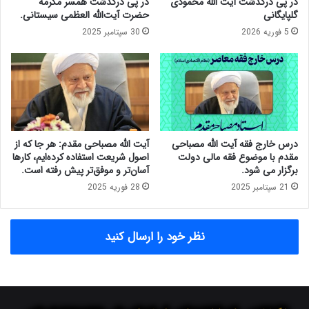
در پی درگذشت آیت الله محمودی
در پی درگذشت همسر مکرمه
ج
گلپایگانی
حضرت آیت‌الله العظمی سیستانی.
ن
5 فوریه 2026
30 سپتامبر 2025
ا
ح
ی
پ
ی
گ
ی
ر
درس خارج فقه آیت الله مصباحی
آیت الله مصباحی مقدم: هر جا که از
ی
مقدم با موضوع فقه مالی دولت
اصول شریعت استفاده کرده‌ایم، کارها
ش
برگزار می شود.
آسان‌تر و موفق‌تر پیش رفته است.
و
21 سپتامبر 2025
28 فوریه 2025
د
نظر خود را ارسال کنید