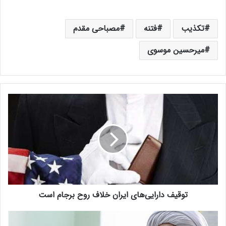
تکذیب
فتنه
مصباحی مقدم
میرحسین موسوی
ت
و
ق
ی
ف
د
ا
ر
ا
توقیف دارایی‌های ایران خلاف روح برجام است
ی
ی‌
ه
م