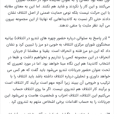
می‌کنند و این کار را نکردند و شاید هم نکنند. اما این به معنای مقابله
با این حرکت نیست بلکه نوعی حمایت ضمنی از اصل ائتلاف نشان
دادند حتی اگر نسبت به کاندیداهایی که نهایتا از این مجموعه بیرون
می آید نظر مثبت یا منفی ندهند.
* {در پاسخ به سئوالی درباره حضور چهره های تندرو در ائتلاف} بیانیه
سخنگوی شورای مرکزی ائتلاف به خوبی دو مرز را تبیین کرد و نشان
داد که این دو مرز فتنه و انحراف است. یقینا و مطمئنا از جریان
انحراف در این مجموعه کسی را نداریم و نخواهیم داشت و طبعا در
انتخاب کاندیدا هم این نگاه مبنا خواهد بود. اما در مورد تعبیری که
تحت عنوان حضور جریانات تندرو می‌شود باید گفت که هر کس می
خواهد داوری و تحلیلی درباره ائتلاف داشته باشد باید ائتلاف را با
ترکیب و خروجی آن ببیند زیرا آنچه مهم است برآیند کار ائتلاف است
و برآیند کار ائتلاف هم تندروی نیست. اگر ما روی ائتلاف حساب
می‌کنیم این ائتلاف، ائتلاف احزاب و شخصیت هاست و نمی‌شود این
جریانات را به حساب اقدامات برخی اشخاص متهم به تندروی کرد .