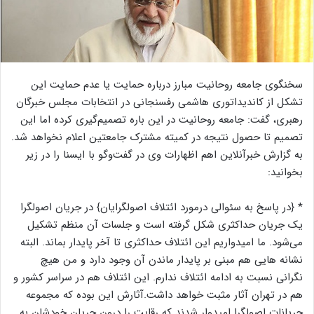
سخنگوی جامعه روحانیت مبارز درباره حمایت یا عدم حمایت این
تشکل از کاندیداتوری هاشمی رفسنجانی در انتخابات مجلس خبرگان
رهبری،‌ گفت: جامعه روحانیت در این باره تصمیم‌گیری کرده اما این
تصمیم تا حصول نتیجه در کمیته مشترک جامعتین اعلام نخواهد شد.
به گزارش خبرآنلاین اهم اظهارات وی در گفت‌وگو با ایسنا را در زیر
بخوانید:
* {در پاسخ به سئوالی درمورد ائتلاف اصولگرایان} در جریان اصولگرا
یک جریان حداکثری شکل گرفته است و جلسات آن منظم تشکیل
می‌شود. ما امیدواریم این ائتلاف حداکثری تا آخر پایدار بماند. البته
نشانه هایی هم مبنی بر پایدار ماندن آن وجود دارد و من هیچ
نگرانی نسبت به ادامه ائتلاف ندارم. این ائتلاف هم در سراسر کشور و
هم در تهران آثار مثبت خواهد داشت.آثارش این بوده که مجموعه
جریانات اصولگرا امیدوار شدند که رقابت را درون جریان خودشان به