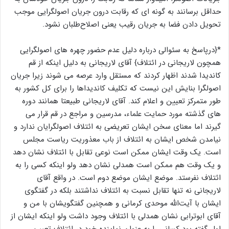
حداقل برسانند به گونه ای که رقابت درون جریان اصولگرایی موجب
تحویل دادن فضا به جریان رقیب یعنی اصلاح‌طلبان نشود.
*{درپاسخ به سئوالی درباره دلیل عدم حضور چهره های اصولگرایی
همچون لاریجانی در ائتلاف} آقای لاریجانی به دلیل اینکه از قم
کاندیدا شدند اظهار کردند که مستقل وارد عرصه می شوند زیرا جریان
اصولگرا بنایش این نیست که تکلیف کاندیداها را برای کل کشور به
طور متمرکز تعیین و اعلام کند. آقای لاریجانی طبیعتا همانند دوره
های گذشته مورد حمایت علماء، مدرسین و مراجع در قم قرار می
گیرند اما معنای سخن ایشان تعریضی به ائتلاف اصولگرایان ندارد و
نیامدن شخص ایشان به ائتلاف از باب معذوریت ریاست مجلس
است. یک وقت ایشان ممکن است نوعی تقابل با ائتلاف نشان دهد
و یک وقت هم ممکن است همدلی نشان دهد ولو اینکه کسی را به
ائتلاف نفرستد. موضع ایشان موضع دوم است. در واقع آقای
لاریجانی نه تنها تقابل نسبت به ائتلاف نداشتند بلکه در گفتگوی
ایشان با آیت‌الله موحدی کرمانی و همچنین گفتگویشان با من و
آقای ابوترابی نشان همدلی با ائتلاف وجود داشت ولو اینکه ایشان از
اول گفته بود کسانی را به عنوان نماینده خود در ائتلاف تعیین