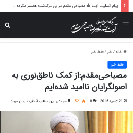
پیام تسلیت آیت الله مصباحی مقدم در پی درگذشت همسر مکرمه حضرت آیت‌الله العظمی سیستانی.
منو
جس
خانه
/
خبر
/
فقط خبر
فقط خبر
مصباحی‌مقدم:از کمک ناطق‌نوری به
اصولگرایان ناامید شده‌ایم
21 ژانویه 2016
0
521
خواندن این مطلب 3 دقیقه زمان میبرد