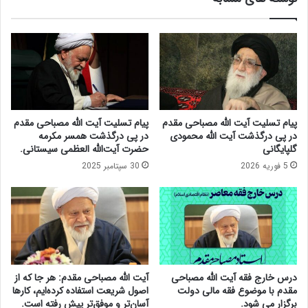
ا‌
ن
ب
ب
ه‌
ر
ل
ا
ا
ی
ی
م
۱
ج
۳
ل
۰
پیام تسلیت آیت الله مصباحی مقدم
پیام تسلیت آیت الله مصباحی مقدم
س
۰
در پی درگذشت آیت الله محمودی
در پی درگذشت همسر مکرمه
خ
ص
گلپایگانی
حضرت آیت‌الله العظمی سیستانی.
ب
ف
5 فوریه 2026
30 سپتامبر 2025
ر
ح
گ
ه
ا
س
ن
ن
ه
د
ف
پ
ت
ن
ه
ه
درس خارج فقه آیت الله مصباحی
آیت الله مصباحی مقدم: هر جا که از
آ
ا
مقدم با موضوع فقه مالی دولت
اصول شریعت استفاده کرده‌ایم، کارها
ی
ن
برگزار می شود.
آسان‌تر و موفق‌تر پیش رفته است.