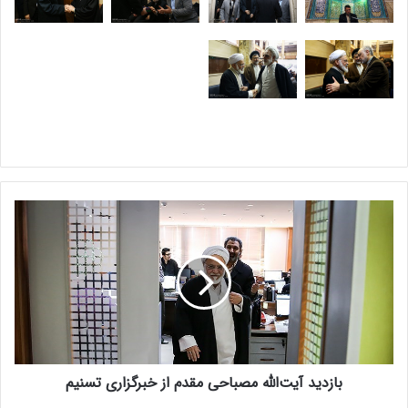
ب
ا
ز
د
ی
د
آ
ی
ت‌
بازدید آیت‌الله مصباحی مقدم از خبرگزاری تسنیم
ا
ل