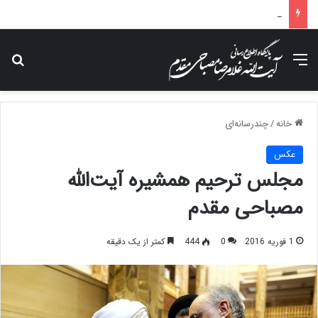
پیام تسلیت آیت الله مصباحی مقدم در پی درگذشت همسر مکرمه حضرت آیت‌الله العظمی سیستانی.
منو
جس
خانه
/
چندرسانه‌ای
عکس
مجلس ترحیم همشیره آیت‌الله
مصباحی مقدم
1 فوریه 2016
0
444
کمتر از یک دقیقه