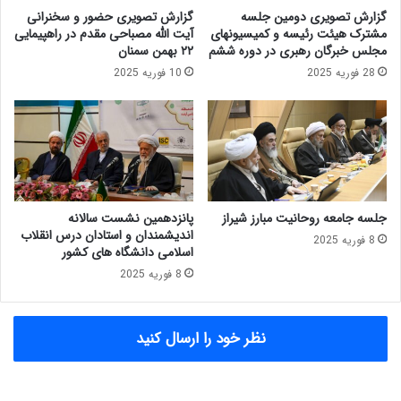
ی
ا
گزارش تصویری دومین جلسه
گزارش تصویری حضور و سخنرانی
ت
ر
مشترک هیئت رئیسه و کمیسیونهای
آیت الله مصباحی مقدم در راهپیمایی
س
ت
مجلس خبرگان رهبری در دوره ششم
۲۲ بهمن سمنان
ن
ا
28 فوریه 2025
10 فوریه 2025
ی
ل
م
ج
ز
ا
ی
ر
جلسه جامعه روحانیت مبارز شیراز
پانزدهمین نشست سالانه
اندیشمندان و استادان درس انقلاب
8 فوریه 2025
اسلامی دانشگاه های کشور
8 فوریه 2025
نظر خود را ارسال کنید