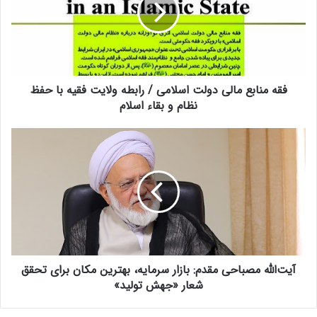
م
ن
ا
ب
ع
م
فقه منابع مالی دولت اسلامی / رابطه ولایت فقیه با حفظ
ا
ل
نظام و بقاء اسلام
ی
د
آ
و
ی
ل
ت‌
ت
ا
ا
ل
س
ل
ل
ه
ا
م
م
ص
ی
آیت‌الله مصباحی مقدم: بازار سرمایه، بهترین مکان برای تحقق
ب
/
ا
شعار «جهش تولید»
ر
ح
ا
ی