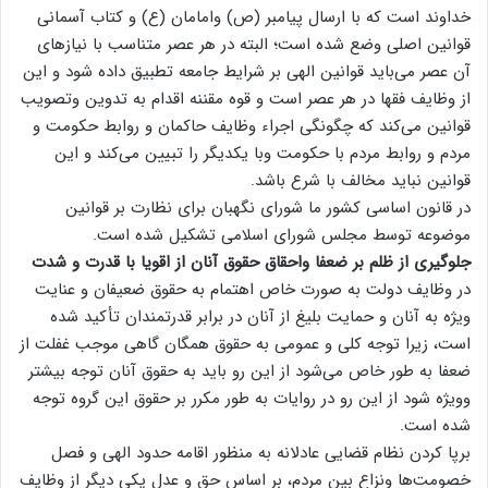
خداوند است که با ارسال پیامبر (ص) وامامان (ع) و کتاب آسمانی
قوانین اصلی وضع شده است؛ البته در هر عصر متناسب با نیاز‌های
آن عصر می‌باید قوانین الهی بر شرایط جامعه تطبیق داده شود و این
از وظایف فقها در هر عصر است و قوه مقننه اقدام به تدوین وتصویب
قوانین می‌کند که چگونگی اجراء وظایف حاکمان و روابط حکومت و
مردم و روابط مردم با حکومت وبا یکدیگر را تبیین می‌کند و این
قوانین نباید مخالف با شرع باشد.
در قانون اساسی کشور ما شورای نگهبان برای نظارت بر قوانین
موضوعه توسط مجلس شورای اسلامی تشکیل شده است.
جلوگیری از ظلم بر ضعفا واحقاق حقوق آنان از اقویا با قدرت و شدت
در وظایف دولت به صورت خاص اهتمام به حقوق ضعیفان و عنایت
ویژه به آنان و حمایت بلیغ از آنان در برابر قدرتمندان تأکید شده
است، زیرا توجه کلی و عمومی به حقوق همگان گاهی موجب غفلت از
ضعفا به طور خاص می‌شود از این رو باید به حقوق آنان توجه بیشتر
وویژه شود از این رو در روایات به طور مکرر بر حقوق این گروه توجه
شده است.
برپا کردن نظام قضایی عادلانه به منظور اقامه حدود الهی و فصل
خصومت‌ها ونزاع بین مردم، بر اساس حق و عدل یکی دیگر از وظایف