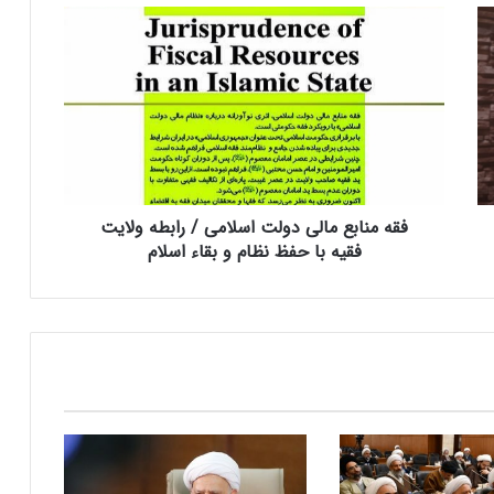
ف
ق
ه
م
ن
ا
ب
ع
م
فقه منابع مالی دولت اسلامی / رابطه ولایت
ا
ل
فقیه با حفظ نظام و بقاء اسلام
ی
د
و
ل
ت
ا
س
ل
ا
م