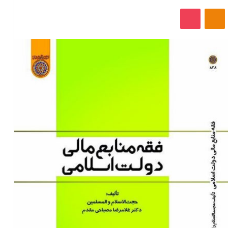
‫VKonta
‫Odnoklassniki
پاکت