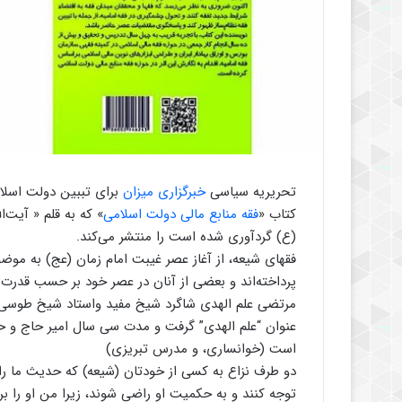
تحریریه سیاسی
خبرگزاری میزان
کتاب «
فقه منابع مالی دولت اسلامی
» که به قلم « آیت‌
(ع) گردآوری شده است را منتشر می‌کند.
فقهای شیعه، از آغاز عصر غیبت امام زمان (عج) به مو
پرداخته‌اند و بعضی از آنان در عصر خود بر حسب قدرت ا
مرتضی علم الهدی شاگرد شیخ مفید واستاد شیخ طوسی، که
عنوان “علم الهدی” گرفت و مدت سی سال امیر حاج و ح
است (خوانساری، و مدرس تبریزی)
دو طرف نزاع به کسی از خودتان (شیعه) که حدیث ما را ر
توجه کنند و به حکمیت او راضی شوند، زیرا من او را بر