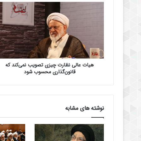
ه
ی
ا
ت
ع
ا
ل
ی
ن
هیات عالی نظارت چیزی تصویب نمی‌کند که
ظ
ا
قانون‌گذاری محسوب شود
ر
ت
چ
ی
ز
نوشته های مشابه
ی
ت
ص
و
ی