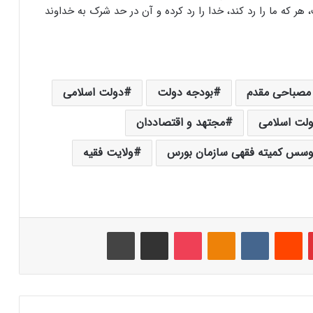
 هر که ما را رد کند، خدا را رد کرده و آن در حد شرک به خداوند
 مصباحی مقدم
بودجه دولت
دولت اسلامی
ولت اسلامی
مجتهد و اقتصاددان
وسس کمیته فقهی سازمان بورس
ولایت فقیه
‫پین‌ترست
‫رددیت
‫VKontakte
‫Odnoklassniki
پاکت
اشتراک گذاری از طریق ایمیل
چاپ