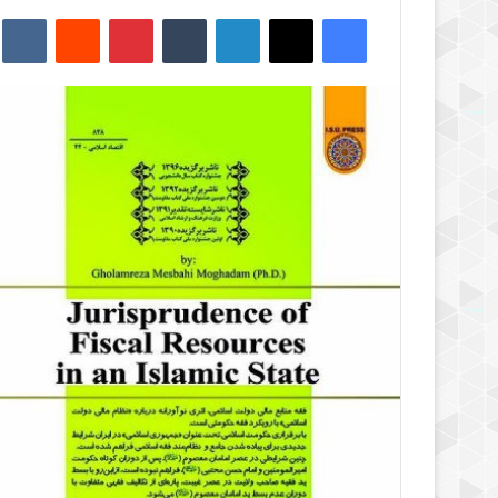
فیس بوک
X
لینکدین
‫تامبلر
‫پین‌ترست
‫رددیت
kte