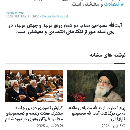
س
ل
ل
ه
ا
م
م
ص
ی
آیت‌الله مصباحی مقدم: دو شعار رونق تولید و جهش تولید، دو
ب
/
ا
روی سکه عبور از تنگناهای اقتصادی و معیشتی است.
و
ح
ل
ی
ا
م
نوشته های مشابه
ی
ق
ت
د
ف
م
ق
:
ی
د
ه
و
؛
ش
ا
ع
م
ا
پیام تسلیت آیت الله مصباحی مقدم
گزارش تصویری دومین جلسه
و
ر
در پی درگذشت آیت الله محمودی
مشترک هیئت رئیسه و کمیسیونهای
ر
ر
گلپایگانی
مجلس خبرگان رهبری در دوره ششم
ع
و
5 فوریه 2026
28 فوریه 2025
م
ن