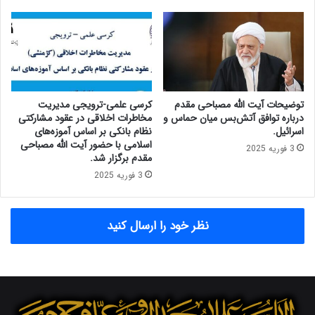
و
ق
م
ت
ی
و
و
ل
خ
ی
ص
د
و
و
توضیحات آیت الله مصباحی مقدم
کرسی علمی-ترویجی مدیریت
ص
ج
درباره توافق آتش‌بس میان حماس و
مخاطرات اخلاقی در عقود مشارکتی
ی
ه
اسرائیل.
نظام بانکی بر اساس آموزه‌های
اسلامی با حضور آیت الله مصباحی
ش
3 فوریه 2025
مقدم برگزار شد.
ت
و
3 فوریه 2025
ل
ی
د
نظر خود را ارسال کنید
،
د
و
ر
و
ی