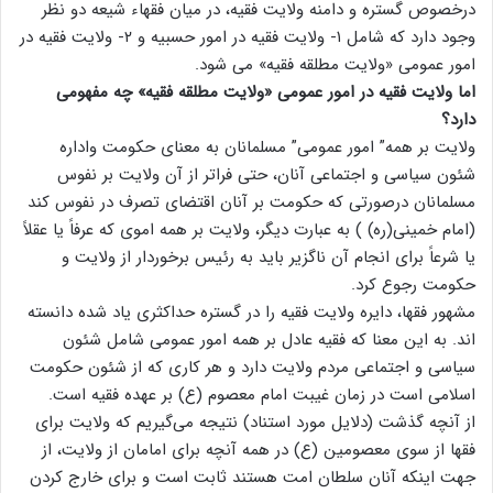
درخصوص گستره و دامنه ولایت فقیه، در میان فقهاء شیعه دو نظر
وجود دارد که شامل ۱- ولایت فقیه در امور حسبیه و ۲- ولایت فقیه در
امور عمومی «ولایت مطلقه فقیه» می شود.
اما ولایت فقیه در امور عمومی «ولایت مطلقه فقیه» چه مفهومی
دارد؟
ولایت بر همه” امور عمومی” مسلمانان به معنای حکومت واداره
شئون سیاسی و اجتماعی آنان، حتی فراتر از آن ولایت بر نفوس
مسلمانان درصورتی که حکومت بر آنان اقتضای تصرف در نفوس کند
(امام خمینی(ره) ) به عبارت دیگر، ولایت بر همه اموی که عرفاً یا عقلاً
یا شرعاً برای انجام آن ناگزیر باید به رئیس برخوردار از ولایت و
حکومت رجوع کرد.
مشهور فقها، دایره ولایت فقیه را در گستره حداکثری یاد شده دانسته
اند. به این معنا که فقیه عادل بر همه امور عمومی شامل شئون
سیاسی و اجتماعی مردم ولایت دارد و هر کاری که از شئون حکومت
اسلامی است در زمان غیبت امام معصوم (ع) بر عهده فقیه است.
از آنچه گذشت (دلایل مورد استناد) نتیجه می‌گیریم که ولایت برای
فقها از سوی معصومین (ع) در همه آنچه برای امامان از ولایت، از
جهت اینکه آنان سلطان امت هستند ثابت است و برای خارج کردن