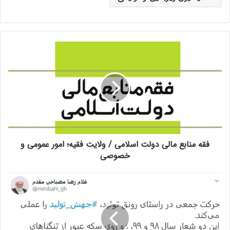
ف
ق
ه
م
ن
ا
ب
ع
م
فقه منابع مالی دولت اسلامی / ولایت فقیه؛ امور عمومی و
ا
ل
خصوصی
ی
د
آ
و
ی
ل
ت‌
ت
ا
ا
ل