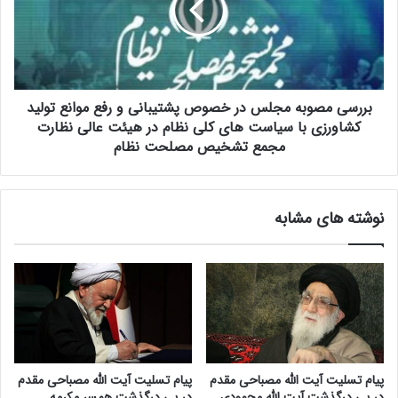
خ
ی
ص
م
ص
ص
ی
و
"
ب
ت
بررسی مصوبه مجلس در خصوص پشتیبانی و رفع موانع تولید
ه
و
م
کشاورزی با سیاست های کلی نظام در هیئت عالی نظارت
س
ج
مجمع تشخیص مصلحت نظام
ع
ل
ه
س
م
د
نوشته های مشابه
ا
ر
ل
خ
ی
ص
ا
و
س
ص
ل
پ
ا
ش
م
ت
ی
ی
پیام تسلیت آیت الله مصباحی مقدم
پیام تسلیت آیت الله مصباحی مقدم
د
ب
در پی درگذشت آیت الله محمودی
در پی درگذشت همسر مکرمه