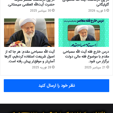
ر
ا
گلپایگانی
حضرت آیت‌الله العظمی سیستانی.
ا
ن
5 فوریه 2026
30 سپتامبر 2025
ی
ی
ر
و
ا
ر
ن
ف
و
ع
م
م
ا
و
ل
ا
درس خارج فقه آیت الله مصباحی
آیت الله مصباحی مقدم: هر جا که از
ز
ن
مقدم با موضوع فقه مالی دولت
اصول شریعت استفاده کرده‌ایم، کارها
ی
ع
برگزار می شود.
آسان‌تر و موفق‌تر پیش رفته است.
"
ت
21 سپتامبر 2025
28 فوریه 2025
و
ل
ی
نظر خود را ارسال کنید
د
ک
ش
ا
و