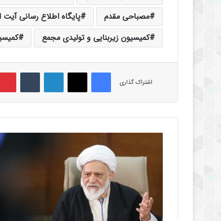
مصباحی مقدم
پایگاه اطلاع رسانی آیت ا
کمیسیون زیربنایی و تولیدی مجمع
کمیسی
فیس بوک
X
لینکدین
‫تامبلر
اشتراک گذاری
آ
ی
ت
ا
ل
ل
ه
م
ص