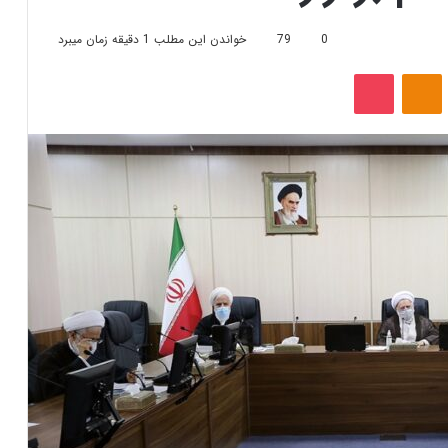
0
79
خواندن این مطلب 1 دقیقه زمان میبرد
‫VKonta
‫Odnoklassniki
پاکت