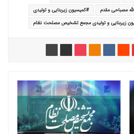
لله مصباحی مقدم
کمیسیون زیربنایی و تولیدی
ون زیربنایی و تولیدی مجمع تشخیص مصلحت نظام
‫پین‌ترست
‫رددیت
‫VKontakte
‫Odnoklassniki
پاکت
اشتراک گذاری از طریق ایمیل
چاپ
گ
ز
ا
ر
ش
ج
ل
س
ه