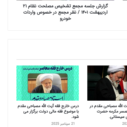
گزارش جلسه مجمع تشخیص مصلحت نظام ۲۱
م
ج
اردیبهشت ۱۴۰۱ / نظر مجمع در خصوص واردات
م
خودرو
ع
ت
ش
خ
ی
ص
م
ص
ل
ح
ت
ن
ظ
ا
ت الله مصباحی مقدم در
درس خارج فقه آیت الله مصباحی مقدم
م
مسر مکرمه حضرت
با موضوع فقه مالی دولت برگزار می
۲
ی سیستانی.
شود.
۱
21 سپتامبر 2025
ا