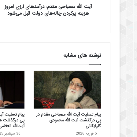
آیت الله مصباحی مقدم: درآمدهای ارزی امروز
ب
ا
هزینه پرکردن چاله‌های دولت قبل می‌شود
ح
ی
م
ق
د
م
نوشته های مشابه
:
د
ر
آ
م
د
ه
ا
ی
پیام تسلیت آیت الله مصباحی مقدم در
پیام تسلیت آی
ا
پی درگذشت آیت الله محمودی
پی درگذشت ه
ر
گلپایگانی
آیت‌الله العظم
ز
5 فوریه 2026
30 سپتامبر 2025
ی