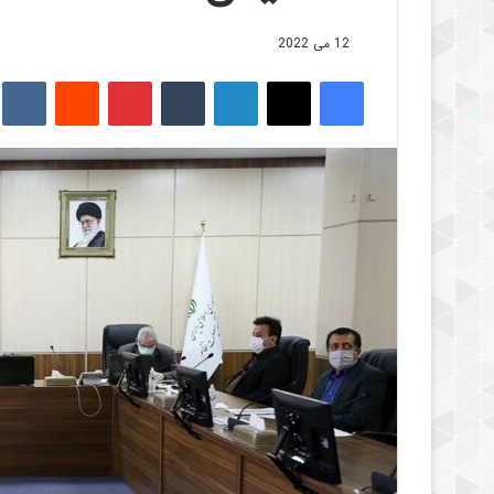
12 می 2022
فیس بوک
X
لینکدین
‫تامبلر
‫پین‌ترست
‫رددیت
kte