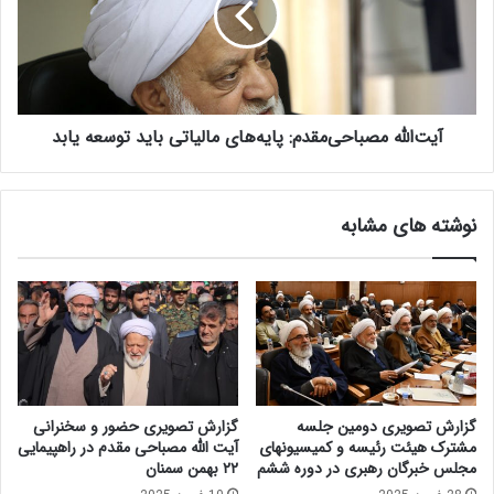
م
ل
:
ل
ا
ه
ص
م
ل
ص
ا
آیت‌الله مصباحی‌مقدم: پایه‌های مالیاتی باید توسعه یابد
ب
ح
ا
ب
ح
و
ی‌
نوشته های مشابه
د
م
ج
ق
ه
د
ب
م
ه
:
م
پ
ع
ا
ن
ی
ا
ه‌
گزارش تصویری دومین جلسه
گزارش تصویری حضور و سخنرانی
ی
ه
مشترک هیئت رئیسه و کمیسیونهای
آیت الله مصباحی مقدم در راهپیمایی
ب
ا
مجلس خبرگان رهبری در دوره ششم
۲۲ بهمن سمنان
و
ی