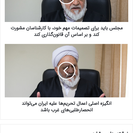
ا
ی
د
ب
مجلس باید برای تصمیمات مهم خود، با کارشناسان مشورت
ر
ا
کند و بر اساس آن قانون‌گذاری کند
ی
ت
ا
ص
ن
م
گ
ی
ی
م
ز
ا
ه
ت
ا
م
ص
ه
ل
م
انگیزه اصلی اعمال تحریم‌ها علیه ایران می‌تواند
ی
خ
ا
انحصارطلبی‌های غرب باشد
و
ع
د
م
،
ا