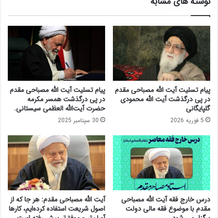
نوشته های مشابه
ب
ل
ا
ت
ک
ح
ا
ر
ر
ی
ش
م‌
ن
ه
ا
ا
س
ع
پیام تسلیت آیت الله مصباحی مقدم
پیام تسلیت آیت الله مصباحی مقدم
ا
ل
در پی درگذشت آیت الله محمودی
در پی درگذشت همسر مکرمه
ن
ی
گلپایگانی
حضرت آیت‌الله العظمی سیستانی.
م
ه
5 فوریه 2026
30 سپتامبر 2025
ش
ا
و
ی
ر
ر
ت
ا
ک
ن
ن
م
د
ی‌
و
ت
درس خارج فقه آیت الله مصباحی
آیت الله مصباحی مقدم: هر جا که از
ب
و
مقدم با موضوع فقه مالی دولت
اصول شریعت استفاده کرده‌ایم، کارها
ر
ا
برگزار می شود.
آسان‌تر و موفق‌تر پیش رفته است.