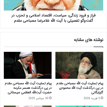
ر
م
و
ق
د
د
فراز و فرود زندگی، سیاست، اقتصاد اسلامی و تحزب در
ز
م
ن
گفت‌وگو تفصیلی با آیت الله غلامرضا مصباحی مقدم
ا
د
ز
گ
د
ی
نوشته های مشابه
س
،
ت‌
س
ا
ی
ن
ا
د
س
ا
ت
ز
،
ی
ا
د
ق
پیام تسلیت آیت الله مصباحی مقدم
پیام تسلیت آیت الله مصباحی مقدم
و
ت
در پی درگذشت آیت الله محمودی
در پی درگذشت همسر مکرمه
ل
ص
گلپایگانی
حضرت آیت‌الله العظمی سیستانی.
ت
ا
5 فوریه 2026
30 سپتامبر 2025
ب
د
ه
ا