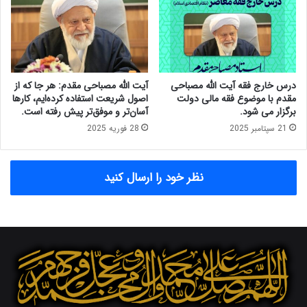
ص
س
ن
ل
د
ا
و
م
ق
ی
ت
و
درس خارج فقه آیت الله مصباحی
آیت الله مصباحی مقدم: هر جا که از
و
ت
مقدم با موضوع فقه مالی دولت
اصول شریعت استفاده کرده‌ایم، کارها
س
ح
برگزار می شود.
آسان‌تر و موفق‌تر پیش رفته است.
ع
ز
21 سپتامبر 2025
28 فوریه 2025
ه
ب
م
د
ل
ر
نظر خود را ارسال کنید
ی
گ
ف
ت‌
و
گ
و
ت
ف
ص