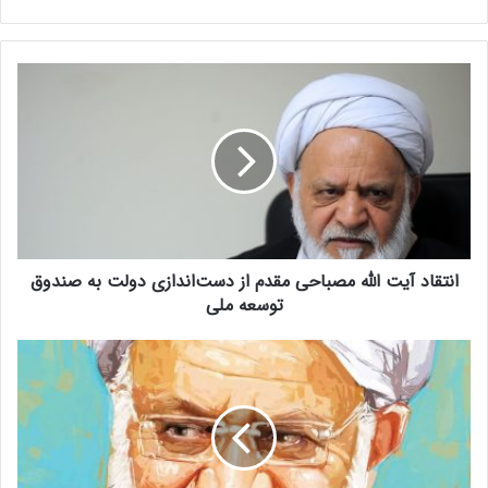
ا
ن
ت
ق
ا
د
آ
ی
ت
انتقاد آیت الله مصباحی مقدم از دست‌اندازی دولت به صندوق
ا
ل
توسعه ملی
ل
ه
ف
م
ر
ص
ا
ب
ز
ا
و
ح
ف
ی