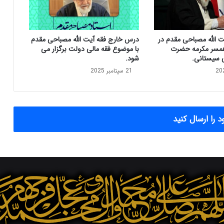
م
ا
ل
ت الله مصباحی مقدم در
درس خارج فقه آیت الله مصباحی مقدم
ی
مسر مکرمه حضرت
با موضوع فقه مالی دولت برگزار می
آ
ی سیستانی.
شود.
ی
21 سپتامبر 2025
ت
ا
ل
ل
ه
 را ارسال کنید
م
ص
ب
ا
ح
ی
م
ق
د
م