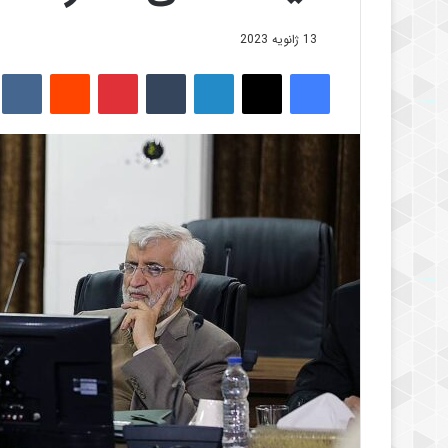
13 ژانویه 2023
فیس بوک
X
لینکدین
‫تامبلر
‫پین‌ترست
‫رددیت
kte