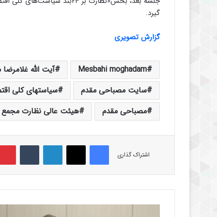
جلسه بعد، بخش«نظارت بر ۲۴بند 
گیرد.
گزارش تصویری
Mesbahi moghadam
آیت الله غلامرضا
سایت مصباحی مقدم
سیاستهای کلی اقت
مصباحی مقدم
هیئت عالی نظارت مجمع
فیس بوک
X
لینکدین
‫تامبلر
اشتراک گذاری
پ