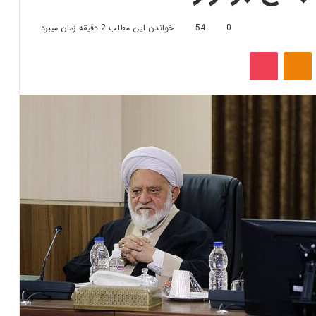
0
54
خواندن این مطلب 2 دقیقه زمان میبرد
‫VKonta
‫Odnoklassniki
پاکت