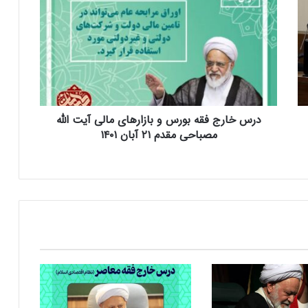
ر
س
خ
ا
ر
ج
ف
ق
درس خارج فقه بورس و بازارهای مالی آیت الله
ه
ب
مصباحی مقدم ۲۱ آبان ۱۴۰۱
و
ر
س
و
ب
ا
ز
ا
ر
ه
ا
ی