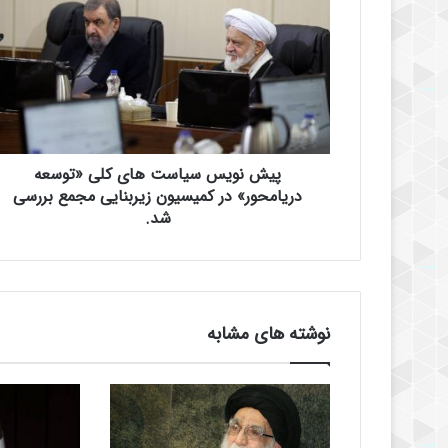
ی
ش
ن
و
ی
س
س
ی
پیش نویس سیاست های کلی «توسعه
ا
س
دریامحور» در کمیسیون زیربنایی مجمع بررسی
ت
شد.
ه
ا
ی
ک
ل
نوشته های مشابه
ی
«
ت
و
س
ع