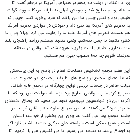
وی با انتقاد از دولت دوازدهم در همراهی آمریکا در برجام گفت: تا
مسئله برجام مطرح شد و چرخش ایران به طرف آمریکا صورت گرفت
طبیعی بود واکنش چینی ها این باشد که سرد برخورد کنند. چینی که
به تحریم های آمریکا بها نمی داد و خودش در مواردی تحریم آمریکا
هم هست، تحریم های آمریکا علیه ما را رعایت می کرد. چرا؟ چون ما
کشور متعهد به چین نیستیم. وقتی متعهد نیستیم روابط راهبردی بلند
مدت نداریم. طبیعی است بگویبد هرچه شد، شد. وقتی در منطقه
قدرتمند شویم چه بسا مطلوب چین هم هستیم.
این عضو مجمع تشخیص مصلحت نظام در پاسخ به این پرسسش
که آیا اعضای مجمع از پاسخ های ظریف و جنیدی دو عضو هیئت
دولت حاضر در جلسات بررسی لوایح چهارگانه در مجمع قانع شدند،
تصریح کرد: خیر. سوالاتی مطرح بود. از جمله سوالات این بود که ما
اگر به این دو کنوانسیون بپیوندیم تعهد می دهید که اوضاع اقتصادی
ما بهتر شود؟ می گفتند نه. این صریح عبارت جناب آقای ظریف در
جلسه مجمع بود. می گفت نه، چون این بخشی از خواسته ایشان
است و هنوز ممکن است خواسته های دیگری داشته باشند. تازه اگر
به اجماع برسند به نتیجه می رسیم. ما می گفتیم راهی باز کردیم تا