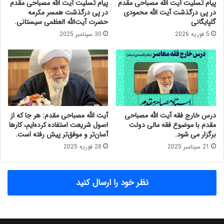
پیام تسلیت آیت الله مصباحی مقدم
پیام تسلیت آیت الله مصباحی مقدم
م
ی
در پی درگذشت آیت الله محمودی
در پی درگذشت همسر مکرمه
ج
ا
گلپایگانی
حضرت آیت‌الله العظمی سیستانی.
م
س
5 فوریه 2026
30 سپتامبر 2025
ع
ل
ت
ا
ش
م
خ
ی
ی
د
ص
ر
م
ن
ص
ظ
درس خارج فقه آیت الله مصباحی
آیت الله مصباحی مقدم: هر جا که از
ل
ا
مقدم با موضوع فقه مالی دولت
اصول شریعت استفاده کرده‌ایم، کارها
ح
م
برگزار می شود.
آسان‌تر و موفق‌تر پیش رفته است.
ت
ب
21 سپتامبر 2025
28 فوریه 2025
ن
ا
ظ
ن
ا
ک
نظر خود را ارسال کنید
م
ی
ا
ی
ر