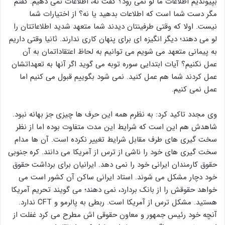
بپیوندیم اطلاعات ما لو نمی رود؟ گفت نه، اطلاعات نمی دهیم. گفتم
مگر دست شما است که اطلاعات بدهید یا نه؟ از اختیارات شما
نیست. اولا که وقتی طرفینتان دیدند شما متعهد شدید اطلاعاتتان را
لو می دهند؛ دیگر انگیزه ای برای پنهان کاری ندارند. ثانیا وقتی داریم
به پیمانی متعهد می شویم می توانیم به لحاظ اعتقاداتمان به آن
عمل نکنیم؟ آیات ابتدایی سوره توبه می گوید اگر آنها به تعهداتشان
عمل کردند شما هم عمل کنید. نمی شود بگوییم قبول می کنیم اما
عمل نمی کنیم.
وی مجدد تاکید کرد: به نظرم همه این حرف ها چیزی جز بهانه نبود.
شاهدش هم این است که شرایط این مدت متفاوت بوده اما از نظر
سخت گیری های طرف مقابل شرایط تغییر نکرده است. آن ها مدام
سخت گیری های خود را ناشی از ترس از آمریکا می دانند. کره جنوبی
حقوق کارمندان ایرانی خود را نمی دهد. ایرانیان برای برداشت حقوق
خود دچار مشکل می شوند. استاد ایرانی ساکن آن کشور است می
خواهد حقوقش را از بانک بردارد، نمی دهند؛ می گویند تحریم آمریکا
هستید. مشکل ترس از آمریکا است. ربطی به پالرمو و CFT ندارد.
آنچه خود رئیس جمهور و معاون حقوقی اش مطرح می کرد غفلت از