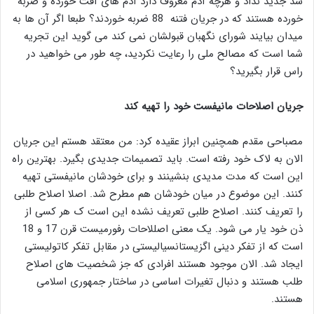
شد جدید نداد و هرچه آدم معروف دارد آدم های آفت خورده و ضربه
خورده هستند که در جریان فتنه 88 ضربه خوردند؟ طبعا اگر آن ها به
میدان بیایند شورای نگهبان قبولشان نمی کند می گوید این تجریه
شما است که مصالح ملی را رعایت نکردید، چه طور می خواهید در
راس قرار بگیرید؟
جریان اصلاحات مانیفست خود را تهیه کند
مصباحی مقدم همچنین ابراز عقیده کرد: من معتقد هستم این جریان
الان به لاک خود رفته است. باید تصمیمات جدیدی بگیرد. بهترین راه
این است که مدت مدیدی بنشینند و برای خودشان مانیفستی تهیه
کنند. این موضوع در میان خودشان هم مطرح شد. اصلا اصلاح طلبی
را تعریف کنند. اصلاح طلبی تعریف نشده این است ک هر کسی از
ذن خود یار می شود. یک معنی اصللاحات رفورمیست قرن 17 و 18
است که از تفکر دینی اگزیستانسیالیستی در مقابل تفکر کاتولیستی
ایجاد شد. الان موجود هستند افرادی که جز شخصیت های اصلاح
طلب هستند و دنبال تغیرات اساسی در ساختار جمهوری اسلامی
هستند.