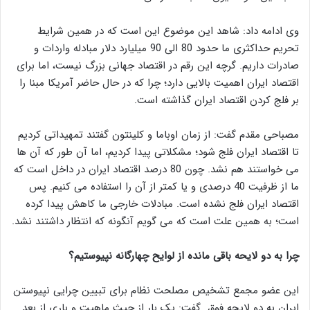
وی ادامه داد: شاهد این موضوع این است که در همین شرایط
تحریم حداکثری ما حدود 80 الی 90 میلیارد دلار مبادله واردات و
صادرات داریم. گرچه این رقم در اقتصاد جهانی بزرگ نیست، اما برای
اقتصاد ایران اهمیت بالایی دارد؛ چرا که در حال حاضر آمریکا مبنا را
بر فلج کردن اقتصاد ایران گذاشته است.
مصباحی مقدم گفت: از زمان اوباما و کلینتون گفتند تمهیداتی کردیم
تا اقتصاد ایران فلج شود؛ مشکلاتی پیدا کردیم، اما آن طور که آن ها
می خواستند هم نشد. چون 80 درصد اقتصاد ایران در داخل است که
ما از ظرفیت 40 درصدی و یا کمتر از آن را استفاده می کنیم. پس
اقتصاد ایران فلج نشده است. مبادلات خارجی ما کاهش پیدا کرده
است؛ به همین علت است که می گویم آنگونه که انتظار داشتند نشد.
چرا به دو لایحه باقی مانده از لوایح چهارگانه نپیوستیم؟
این عضو مجمع تشخیص مصلحت نظام برای تبیین چرایی نپیوستن
ایران به دو لایحه فوق گفت: یک بار از حیث ماهیت و باری از بعد