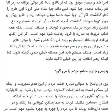
اجرا شد و بسیار موفق بود که از بالای 400 نفر فوتی روزانه به زیر 50
نفر رساند مجدد اجرا شود. نمی دانم چرا ستاد ملی کرونا این طرح را
کنار گذاشت. اگر آن اجرا شود حتما موفق خواهد بود و تاثیر بزرگی بر
مهار کرونا خواهد گذاشت. آنچه که ما به آن نیازمند هستیم جمع
نشدن زیاد مردم در یک محدوده کوچک و مسقف است. اینکه همه
آداب مربوط به مبارزه با کرونا رعایت شود مهم است. اگر این اتفاق
بیافتد ان‌شاءالله امیدواریم روند کرونا کاهشی شود. با ورژن های
جدیدی ازاین ویروس هم مواجه شدیم. سرعت و شدت ابتلای دلتا
زیاد است. معتقد هستم باید این مسئله خیلی جدی گرفته شود. کما
اینکه رهبر انقلاب بر این خیلی تاکید دارند.
رئیسی جلوی خشم مردم را می گیرد
وی در پاسخ به سوالی درباره خشم مردم از این عدم مدیریت و اینکه
آیا ممکن است به اعتراضات گسترده مردمی تبدیل شود نیز اظهارکرد:
با رویکرد آقای رئیسی این رویکرد را ضعیف می دانم. خود اینکه
ایشان احساس تکلیف کردند به بیمارستان کرونایی ها رفتند و در
صف داروخانه بودند تا درد مردم را چهره به چهره بشنود مهم است. در