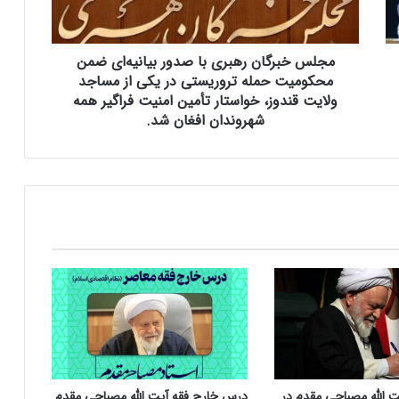
ر
گ
ا
مجلس خبرگان رهبری با صدور بیانیه‌ای ضمن
ن
ر
محکومیت حمله تروریستی در یکی از مساجد
ه
ولایت قندوز، خواستار تأمین امنیت فراگیر همه
ب
شهروندان افغان شد.
ر
ی
ب
ا
ص
د
و
ر
ب
ی
ا
ن
ی
ه‌
ت الله مصباحی مقدم در
درس خارج فقه آیت الله مصباحی مقدم
ا