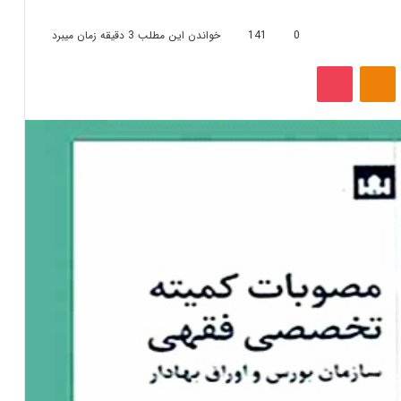
0
141
خواندن این مطلب 3 دقیقه زمان میبرد
‫VKonta
‫Odnoklassniki
پاکت