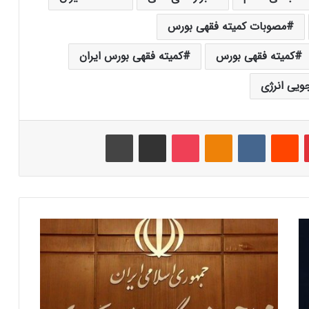
مصوبات کمیته فقهی بورس
کمیته فقهی بورس
کمیته فقهی بورس ایران
ویی انرژی
‫پین‌ترست
‫رددیت
‫VKontakte
‫Odnoklassniki
پاکت
اشتراک گذاری از طریق ایمیل
چاپ
م
ج
ل
س
خ
ب