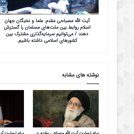
ه
م
ص
آیت الله مصباحی مقدم: علما و نخبگان جهان
ب
ا
اسلام روابط بین ملت‌های مسلمان را گسترش
ح
دهند / می‌توانیم سرمایه‌گذاری مشترک بین
ی
کشورهای اسلامی داشته باشیم.
م
ق
د
م
:
نوشته های مشابه
ع
ل
م
ا
و
ن
خ
ب
گ
پیام تسلیت آیت الله مصباحی مقدم در
پیام تسلیت آی
ا