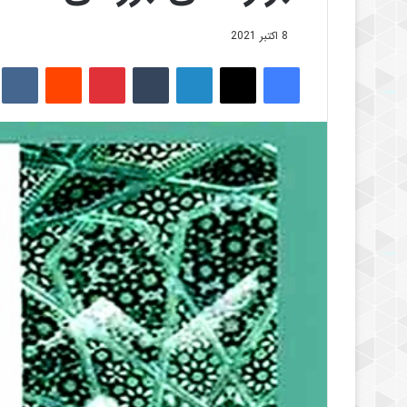
8 اکتبر 2021
فیس بوک
X
لینکدین
‫تامبلر
‫پین‌ترست
‫رددیت
kte