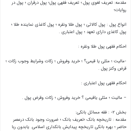
مقدمه: تعریف لغوى پول.؛ تعریف فقهى پول؛ پول درقران ؛ پول در
روایات؛
انواع پول : پول کالائى ؛ پول طلا ونقره ؛ پول کاغذى نماینده طلا ؛
پول کاغذى داراى تعهد ؛ پول اعتبارى .
احکام فقهى پول طلا ونقره :
-مالیت ؛ مثلى یا قیمى؟ ؛ خرید وفروش ؛ زکات وشرایط وجوب زکات ؛
قرض وکنز پول .
احکام فقهى پول اعتبارى :
– مالیت ؛ مثلى یاقیمى ؟ خرید وفروش ؛ زکات وقرض پول .
بخش ٢- : فقه مسائل بانکى:
مقدمه : تاریخچه بانک ؛تعریف بانک ؛ ضرورت وجود بانک درعصر
حاضر ؛ بهره بانکى تاریخچه پیدایش بانکدارى اسلامى. یابدون ربا