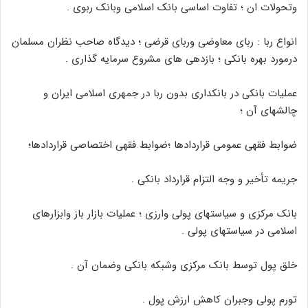
وتحولات ان ؛ تفاوت اساسى بانک اسلامى وبانک ربوى .
انواع ربا : رباى معاوضى ورباى قرضى ؛ دیدگاه صاحب نظران مسلمان
درمورد بهره بانکى ؛ بازدهى هاى مشروع سرمایه گذارى .
عملیات بانکى در بانکدارى بدون ربا در جمهرى اسلامى ایران و
چالشهاى آن ؛
ضوابط فقهى عمومى قراردادها ؛ضوابط فقهى اختصاصى قراردادها؛
جریمه تأخیر و وجه التزام قرارداد بانکى .
بانک مرکزى و سیاستهاى پولى وارزى ؛ عملیات بازار باز وابزارهاى
اسلامى در سیاستهاى پولى .
خلق پول توسط بانک مرکزى وشبکه بانکى وضمان آن .
تورم پولى وجبران کاهش ارزش پول .