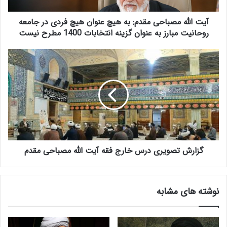
م
ص
آیت الله مصباحی مقدم: به هیچ عنوان هیچ فردی در جامعه
ب
ا
روحانیت مبارز به عنوان گزینه انتخابات 1400 مطرح نیست
ح
ی
گ
م
ز
ق
ا
د
ر
م
ش
:
ت
ب
ص
ه
و
ه
ی
ی
گزارش تصویری درس خارج فقه آیت الله مصباحی مقدم
ر
چ
ی
ع
د
ن
ر
نوشته های مشابه
و
س
ا
خ
ن
ا
ه
ر