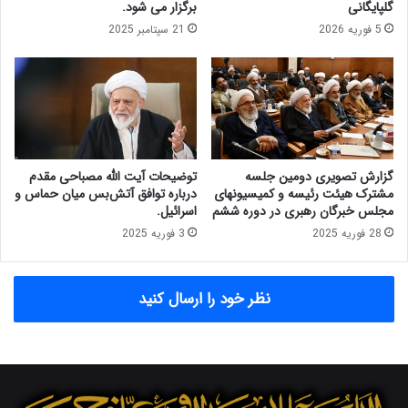
گلپایگانی
برگزار می شود.
ن
ل
5 فوریه 2026
21 سپتامبر 2025
۱
ی
۴
آ
۰
ی
۱
ت
ا
ل
ل
ه
گزارش تصویری دومین جلسه
توضیحات آیت الله مصباحی مقدم
م
مشترک هیئت رئیسه و کمیسیونهای
درباره توافق آتش‌بس میان حماس و
ص
مجلس خبرگان رهبری در دوره ششم
اسرائیل.
ب
28 فوریه 2025
3 فوریه 2025
ا
ح
ی
نظر خود را ارسال کنید
م
ق
د
م
۱
۲