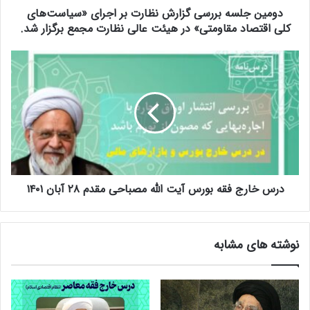
دومین جلسه بررسی گزارش نظارت بر اجرای «سیاست‌های
ب
ر
کلی اقتصاد مقاومتی» در هیئت عالی نظارت مجمع برگزار شد.
ر
س
د
ی
ر
گ
س
ز
خ
ا
ا
ر
ر
ش
ج
ن
ف
ظ
ق
ا
درس خارج فقه بورس آیت الله مصباحی مقدم ۲۸ آبان ۱۴۰۱
ه
ر
ب
ت
و
ب
ر
نوشته های مشابه
ر
س
ا
آ
ج
ی
ر
ت
ا
ا