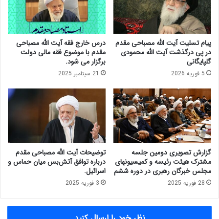
ی
ل
«
ل
س
ه
ی
م
پیام تسلیت آیت الله مصباحی مقدم
درس خارج فقه آیت الله مصباحی
ا
ص
در پی درگذشت آیت الله محمودی
مقدم با موضوع فقه مالی دولت
س
ب
گلپایگانی
برگزار می شود.
ت‌
ا
5 فوریه 2026
21 سپتامبر 2025
ه
ح
ا
ی
ی
م
ک
ق
ل
د
ی
م
ا
۲
ق
۸
گزارش تصویری دومین جلسه
توضیحات آیت الله مصباحی مقدم
ت
آ
مشترک هیئت رئیسه و کمیسیونهای
درباره توافق آتش‌بس میان حماس و
ص
ب
مجلس خبرگان رهبری در دوره ششم
اسرائیل.
ا
ا
28 فوریه 2025
3 فوریه 2025
د
ن
م
۱
ق
۴
نظر خود را ارسال کنید