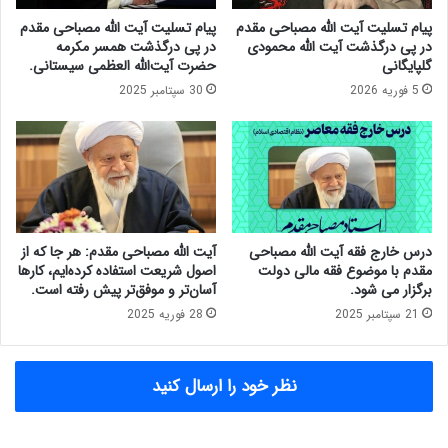
س
ب
پیام تسلیت آیت الله مصباحی مقدم
پیام تسلیت آیت الله مصباحی مقدم
ت
ه
در پی درگذشت آیت الله محمودی
در پی درگذشت همسر مکرمه
ج
گلپایگانی
حضرت آیت‌الله العظمی سیستانی.
ا
5 فوریه 2026
30 سپتامبر 2025
ی
ک
ن
ت
ر
ل
م
ش
درس خارج فقه آیت الله مصباحی
آیت الله مصباحی مقدم: هر جا که از
ک
مقدم با موضوع فقه مالی دولت
اصول شریعت استفاده کرده‌ایم، کارها
ل
برگزار می شود.
آسان‌تر و موفق‌تر پیش رفته است.
ا
21 سپتامبر 2025
28 فوریه 2025
ت
ا
ق
نظر خود را ارسال کنید
ت
ص
ا