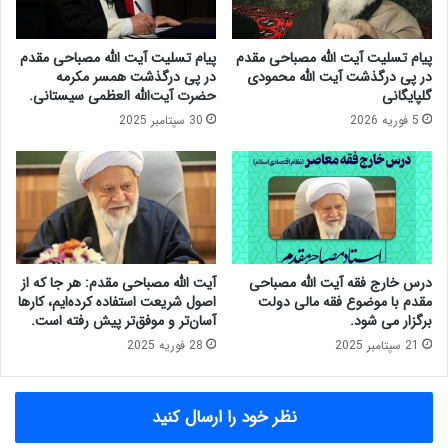
ل
ع
ه
د
م
ر
پیام تسلیت آیت الله مصباحی مقدم
پیام تسلیت آیت الله مصباحی مقدم
ص
پ
در پی درگذشت آیت الله محمودی
در پی درگذشت همسر مکرمه
ب
ی
گلپایگانی
حضرت آیت‌الله العظمی سیستانی.
ا
ت
5 فوریه 2026
30 سپتامبر 2025
ح
ح
ی
ر
م
ی
ق
ف
د
م
م
ص
ا
ح
درس خارج فقه آیت الله مصباحی
آیت الله مصباحی مقدم: هر جا که از
ب
مقدم با موضوع فقه مالی دولت
اصول شریعت استفاده کرده‌ایم، کارها
ه
برگزار می شود.
آسان‌تر و موفق‌تر پیش رفته است.
آ
21 سپتامبر 2025
28 فوریه 2025
ی
ت‌
ا
نظر خود را ارسال کنید
ل
ل