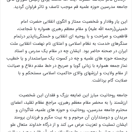
جامعه مدرسین حوزه علمیه قم موجب تاسف و تاثر فراوان گردید.
این یار وفادار و شخصیت ممتاز و الگوی انقلابی حضرت امام
خمینی(رحمه الله علیه) و مقام معظم رهبری همواره با شجاعت،
قاطعیت و صراحت و با روحیه ای انقلابی و خستگی‌ناپذیر درتمام
سنگرهای خدمت به نظام اسلامی و اعتلای نام نهضت انقلابی ملت
ایران در صحنه حاضر بود. ایشان چه در مقام یک مدرس و استاد
برجسته حوزه های علمیه و چه در کسوت یک سیاستمدار و یا خطیب
نماز جمعه همواره با زبانی گویا و صریح در خط مقدم دفاع و صیانت
از مقام ولایت و ارزشهای والای حاکمیت اسلامی مستحکم و با
صلابت گام برداشت.
جامعه روحانیت مبارز این ضایعه بزرگ و فقدان این شخصیت
ارزشمند را به محضر مقام معظم رهبری، مراجع عظام تقلید، اعضای
محترم جامعه مدرسین، روحانیت و حوزه های علمیه، شاگردان و
مریدان و دوستداران آن مرحوم و به بیت مکرم و فرزندان برومند
ایشان تسلیت و تعزیت عرض می کند و از درگاه خداوند متعال علو
درجات و حشر با معصومین علیهم‌السلام برای آن فقید سعید مسالت