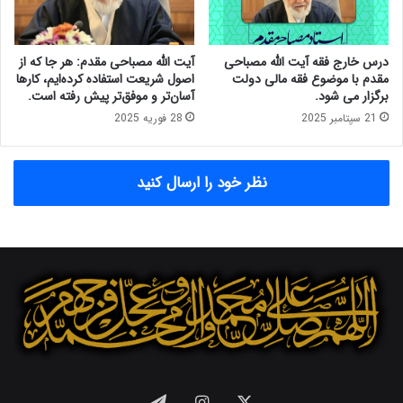
ت
ر
ح
گ
ا
ر
ل
درس خارج فقه آیت الله مصباحی
آیت الله مصباحی مقدم: هر جا که از
د
آ
مقدم با موضوع فقه مالی دولت
اصول شریعت استفاده کرده‌ایم، کارها
ا
ی
برگزار می شود.
آسان‌تر و موفق‌تر پیش رفته است.
ن
ت
21 سپتامبر 2025
28 فوریه 2025
م
ا
ت
ل
خ
ل
نظر خود را ارسال کنید
ل
ه
ف
م
و
ح
ج
م
و
د
د
ی
ن
ز
د
د
ا
ی
ر
ر
د
ا
ت
X
اینستاگرام
تلگرام