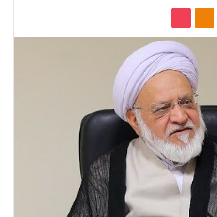
‫VKonta
‫Odnoklassniki
پاکت