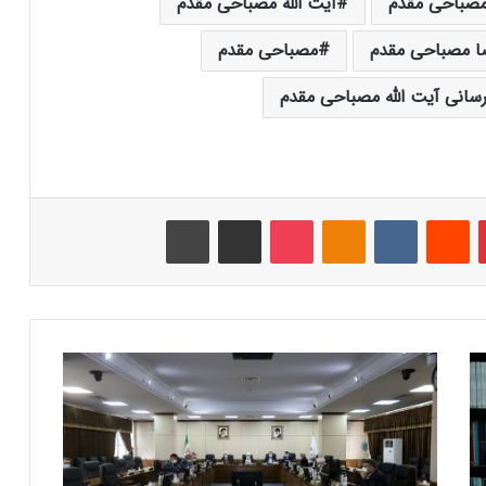
 مصباحی مقدم
آیت الله مصباحی مقدم
ا مصباحی مقدم
مصباحی مقدم
رسانی آیت الله مصباحی مقدم
‫پین‌ترست
‫رددیت
‫VKontakte
‫Odnoklassniki
پاکت
اشتراک گذاری از طریق ایمیل
چاپ
پ
ا
ی
ا
ن
ت