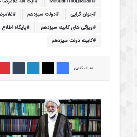
Mesbahi moghadam
آیت الله غلامرضا
جوان گرایی
دولت سیزدهم
غلامرض
ویژگی های کابینه سیزدهم
پایگاه اطلاع 
کابینه دولت سیزدهم
فیس بوک
X
لینکدین
‫تامبلر
اشتراک گذاری
ت
أ
ث
ی
ر
م