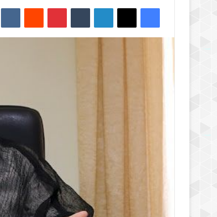
فیس بوک
X
لینکدین
‫تامبلر
‫پین‌ترست
‫رددیت
kte