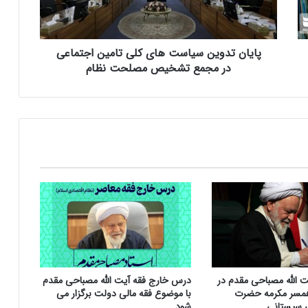
د
و
ی
پایان تدوین سیاست های کلی تامین اجتماعی
ن
س
در مجمع تشخیص مصلحت نظام
ی
ا
س
ت
ه
ا
ی
ک
ل
ی
ت
ا
م
ی
ت الله مصباحی مقدم در
درس خارج فقه آیت الله مصباحی مقدم
ن
مسر مکرمه حضرت
با موضوع فقه مالی دولت برگزار می
ا
ی سیستانی.
شود.