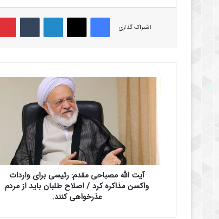
فیس بوک
X
لینکدین
‫تامبلر
اشتراک گذاری
آ
ی
ت
ا
ل
ل
ه
م
ص
آیت الله مصباحی مقدم: رئیسی برای واردات
ب
ا
واکسن مذاکره کرد / اصلاح طلبان باید از مردم
ح
عذرخواهی کنند.
ی
م