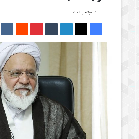
21 سپتامبر 2021
فیس بوک
X
لینکدین
‫تامبلر
‫پین‌ترست
‫رددیت
kte