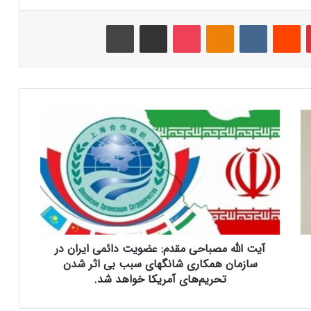
‫پین‌ترست
‫رددیت
‫VKontakte
‫Odnoklassniki
پاکت
اشتراک گذاری از طریق ایمیل
چاپ
آ
ی
ت
ا
ل
ل
ه
م
ص
آیت الله مصباحی مقدم: عضویت دائمی ایران در
ب
ا
سازمان همکاری شانگهای سبب بی اثر شدن
ح
تحریم‌های آمریکا خواهد شد.
ی
م