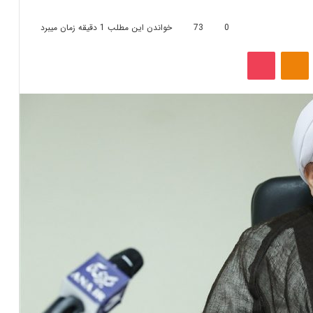
0
73
خواندن این مطلب 1 دقیقه زمان میبرد
‫VKonta
‫Odnoklassniki
پاکت