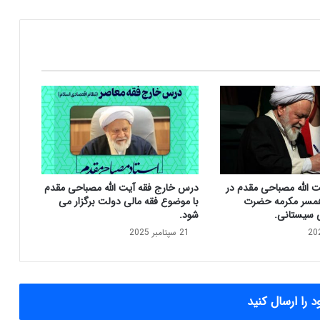
ق
د
م
:
ع
ض
و
ی
ت
د
ا
ئ
ت الله مصباحی مقدم در
درس خارج فقه آیت الله مصباحی مقدم
م
مسر مکرمه حضرت
با موضوع فقه مالی دولت برگزار می
ی
ی سیستانی.
شود.
ا
21 سپتامبر 2025
ی
ر
ا
ن
د
 را ارسال کنید
ر