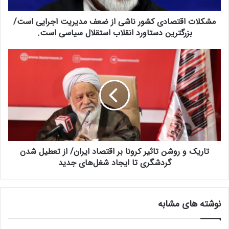
ت
مشکلات اقتصادی کشور ناشی از ضعف مدیریت اجرایی است/
ص
ا
بزرگترین دستاورد انقلاب استقلال سیاسی است.
د
ی
ت
ک
ا
ش
ر
و
ی
ر
ک
ن
و
ا
ر
ش
و
ی
ش
ا
تاریک و روشن تاثیر کرونا بر اقتصاد ایران/ از تعطیل شدن
ن
ز
ت
گردشگری تا ایجاد شغل‌های جدید
ض
ا
ع
ث
ف
ی
نوشته های مشابه
م
ر
د
ک
ی
ر