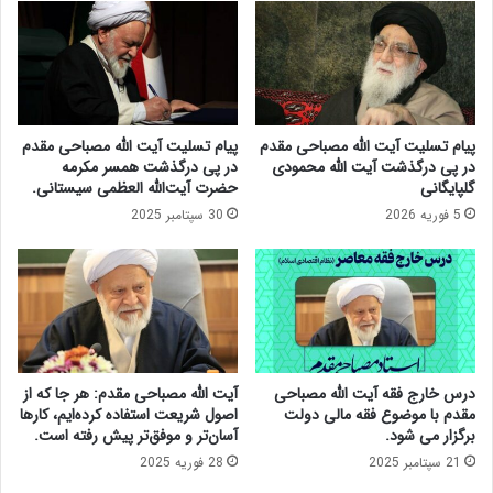
ر
و
ی
ن
ت
ا
ا
ب
ج
ر
ر
ا
پیام تسلیت آیت الله مصباحی مقدم
پیام تسلیت آیت الله مصباحی مقدم
ا
ق
در پی درگذشت آیت الله محمودی
در پی درگذشت همسر مکرمه
ی
ت
گلپایگانی
حضرت آیت‌الله العظمی سیستانی.
ی
ص
5 فوریه 2026
30 سپتامبر 2025
ا
ا
س
د
ت
ا
/
ی
ب
ر
ز
ا
ر
ن
گ
/
درس خارج فقه آیت الله مصباحی
آیت الله مصباحی مقدم: هر جا که از
ت
ا
مقدم با موضوع فقه مالی دولت
اصول شریعت استفاده کرده‌ایم، کارها
ر
ز
برگزار می شود.
آسان‌تر و موفق‌تر پیش رفته است.
ی
ت
21 سپتامبر 2025
28 فوریه 2025
ن
ع