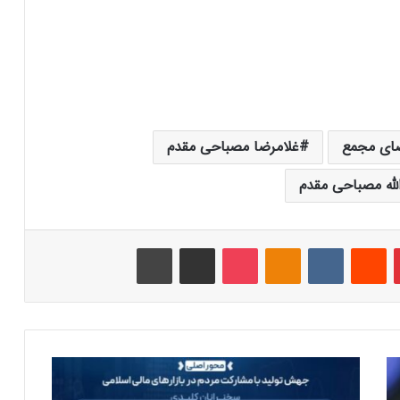
ضای مجمع
غلامرضا مصباحی مقدم
لله مصباحی مقدم
‫پین‌ترست
‫رددیت
‫VKontakte
‫Odnoklassniki
پاکت
اشتراک گذاری از طریق ایمیل
چاپ
د
ه