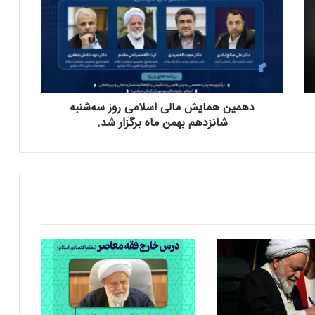
م
ی
ن
ه
م
ا
ی
دهمین همایش مالی اسلامی روز سه‌شنبه
ش
م
شانزدهم بهمن ماه برگزار شد.
ا
ل
ی
ا
س
ل
ا
م
ی
ر
و
ز
س