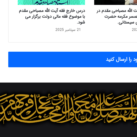
ه‌
ت الله مصباحی مقدم در
درس خارج فقه آیت الله مصباحی مقدم
ش
مسر مکرمه حضرت
با موضوع فقه مالی دولت برگزار می
ن
ی سیستانی.
شود.
ب
21 سپتامبر 2025
ه
ش
ا
ن
ز
 را ارسال کنید
د
ه
م
ب
ه
م
ن
م
ا
ه
ب
ر
X
اینستاگرام
تلگرام