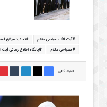
آیت الله مصباحی مقدم
تجدید میثاق اع
مصباحی مقدم
پایگاه اطلاع رسانی آیت ا
فیس بوک
X
لینکدین
‫تامبلر
اشتراک گذاری
ت
و