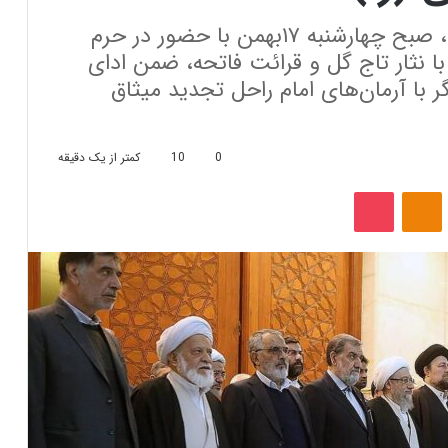
اعضای مجمع تشخیص مصلحت نظام، صبح چهارشنبه ۱۷بهمن با حضور در حرم
 نثار تاج گل و قرائت فاتحه، ضمن ادای
یگر با آرمان‌های امام راحل تجدید میثاق
0
10
کمتر از یک دقیقه
‫VKonta
‫Odnoklassniki
پاکت