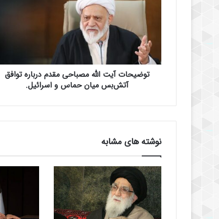
ض
ی
ح
ا
ت
آ
ی
توضیحات آیت الله مصباحی مقدم درباره توافق
ت
ا
آتش‌بس میان حماس و اسرائیل.
ل
ل
ه
م
ص
نوشته های مشابه
ب
ا
ح
ی
م
ق
د
م