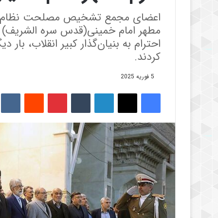
مطهر امام خمینی(قدس سره الشریف) با
احترام به بنیان‌گذار کبیر انقلاب، بار د
کردند.
5 فوریه 2025
فیس بوک
X
لینکدین
‫تامبلر
‫پین‌ترست
‫رددیت
kte