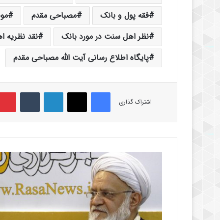
فقه پول و بانک
مصباحی مقدم
مو
نظر اهل سنت در مورد بانک
نقد نظریه 
پایگاه اطلاع رسانی آیت الله مصباحی مقدم
فیس بوک
X
لینکدین
‫تامبلر
اشتراک گذاری
آ
ی
ت
ا
ل
ل
ه