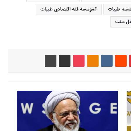
سسه طیبات
موسسه فقه اقتصادی طیبات
اهل سنت
‫پین‌ترست
‫رددیت
‫VKontakte
‫Odnoklassniki
پاکت
اشتراک گذاری از طریق ایمیل
چاپ
A
y
a
t
o
l
l