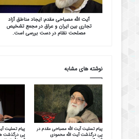
م
ص
آیت الله مصباحی مقدم: ایجاد مناطق آزاد
ب
ا
تجاری بین ایران و عراق در مجمع تشخیص
ح
مصلحت نظام در دست بررسی است.
ی
م
ق
د
م
نوشته های مشابه
:
ا
ی
ج
ا
د
م
ن
ا
پیام تسلیت آیت الله مصباحی مقدم در
پیام تسلیت آی
ط
پی درگذشت آیت الله محمودی
پی درگذشت ه
ق