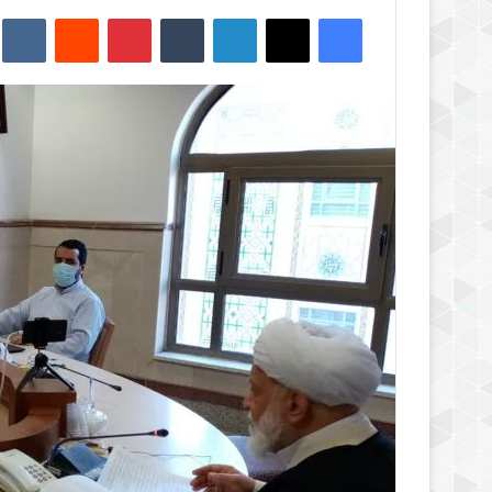
فیس بوک
X
لینکدین
‫تامبلر
‫پین‌ترست
‫رددیت
kte