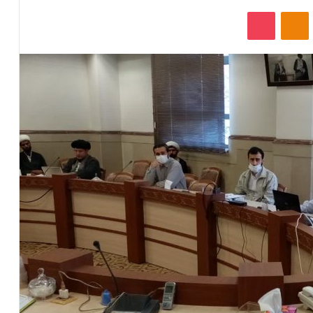
‫VKonta
‫Odnoklassniki
پاکت