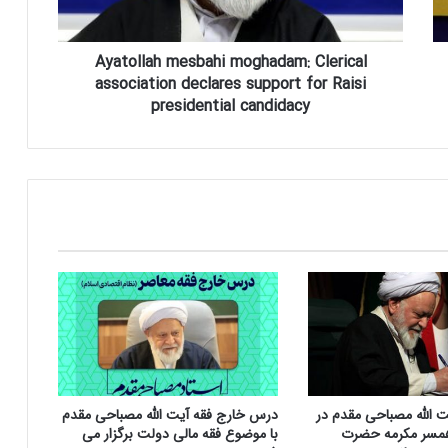
a
h
Ayatollah mesbahi moghadam: Clerical
m
association declares support for Raisi
e
s
presidential candidacy
b
a
h
i
m
o
g
h
a
d
a
m
:
C
ت الله مصباحی مقدم در
درس خارج فقه آیت الله مصباحی مقدم
l
مسر مکرمه حضرت
با موضوع فقه مالی دولت برگزار می
e