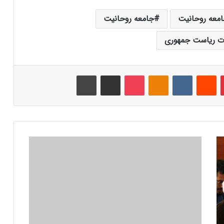
جامعه روحانیت
جامعه روحانیت
ات ریاست جمهوری
‫پین‌ترست
‫رددیت
‫VKontakte
‫Odnoklassniki
پاکت
اشتراک گذاری از طریق ایمیل
چاپ
ب
ی
ا
ن
ی
ه
م
ج