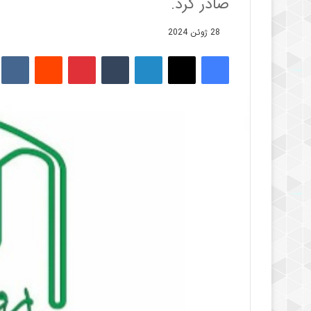
صادر کرد.
28 ژوئن 2024
فیس بوک
X
لینکدین
‫تامبلر
‫پین‌ترست
‫رددیت
kte