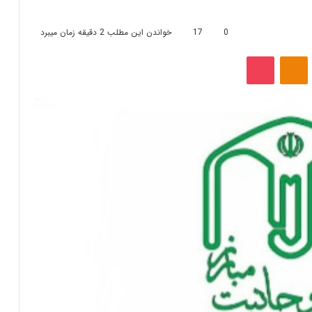
0
17
خواندن این مطلب 2 دقیقه زمان میبرد
‫VKonta
‫Odnoklassniki
پاکت