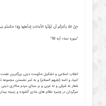
«إِنَّ اللَّهَ يَأمُرُكُم أَن تُؤَدُّوا الأَماناتِ إِلىأَهلِها وَإِذا حَكَمتُم
“سوره نساء آیه 58”
انقلاب اسلامی و تشکیل حکومت دینی بزرگترین نعمت 
انبیا، و ائمه (علیهم السلام) و به ثمر نشستن مجموعه ت
شعار نه شرقی و نه غربی و بر مبنای مردم سالاری دینی 
سرگردان در چنبره نظام های مادی گشوده و زمینه بیداری