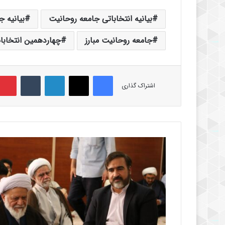
بیانیه انتخاباتی جامعه روحانیت
بیانیه 
جامعه روحانیت مبارز
چهاردهمین انتخاب
فیس بوک
X
لینکدین
‫تامبلر
اشتراک گذاری
م
ر
ا
س
م
ب
ز
ر