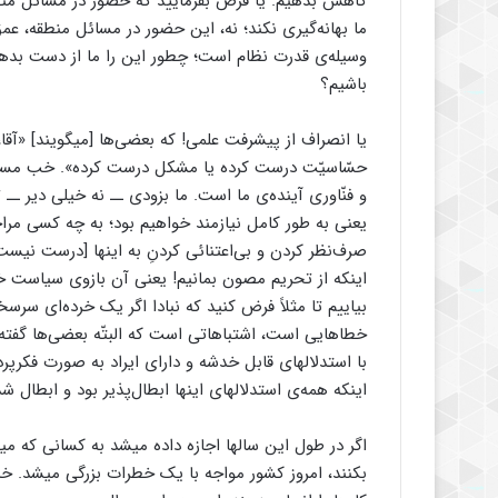
کاهش بدهیم. یا فرض بفرمایید که حضور در مسائل منطقه
ما بهانه‌گیری نکند؛ نه، این حضور در مسائل منطقه، ع
وسیله‌ی قدرت نظام است؛ چطور این را ما از دست بدهی
باشیم؟
یا انصراف از پیشرفت علمی! که بعضی‌ها [میگویند] «آقا،
حسّاسیّت درست کرده یا مشکل درست کرده». خب مسئل
و فنّاوری آینده‌ی ما است. ما بزودی ــ نه خیلی دیر ـ
یعنی به طور کامل نیازمند خواهیم بود؛ به چه کسی مراجع
صرف‌نظر کردن و بی‌اعتنائی کردنِ به اینها [درست نیست]
اینکه از تحریم مصون بمانیم! یعنی آن بازوی سیاست خود
بیاییم تا مثلاً فرض کنید که نبادا اگر یک خرده‌ای سرسخ
خطاهایی است، اشتباهاتی است که البتّه بعضی‌ها گفته‌ا
با استدلالهای قابل خدشه و دارای ایراد به ‌صورت فکرپردا
اینکه همه‌ی استدلالهای اینها ابطال‌پذیر بود و ابطال ش
اگر در طول این سالها اجازه داده میشد به کسانی که میخ
بکنند، امروز کشور مواجه با یک خطرات بزرگی میشد. خدا