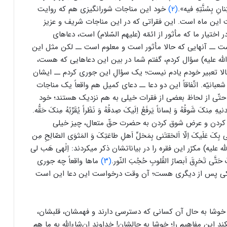
 بِسُنَّتِهِ فیه».
(۲)
خود این مناجات شورانگیزی هم که روایت
ین ماه است. این فقراتی که در این مناجات شریف و عزیز
اختیار ما که مأثور از ائمّه (علیهم‌ السّلام) است، دعاهای
است ــ آنهایی که حالا مأثور است و معلوم است ــ لکن مثل این
الله ‌علیه) سؤال کردم، گفتم شما در بین این دعاهایی که هست،
 حالا تعبیر خودم یادم نیست؛ یک سؤالِ این‌ جوری کردم ــ ایشان
نیّه. اتّفاقاً این دو دعا ــ ‌دعای کمیل هم واقعاً یک مناجات
تّی از لحاظ بعضی از فقرات خیلی به هم نزدیک هستند؛ خود
شَوقُهُ وَ لِساناً یَرفَعُ اِلَیکَ صِدقُهُ وَ نَظَراً یُقَرِّبُهُ مِنکَ حَقُّه.
 کردن و عرض شوق کردن به حضرت حقّ متعال، چیز خیلی
َیکَ اِلّا اَلحَقتَنى‌ بِمَحَلِّ اَهلِ طاعَتِکَ وَ المَثوَى الصّالِحِ مِن
‌ علیه) مکرّر این فقره را در بیاناتشان ذکر میکردند: اِلٰهى‌ هَب لى‌
یکَ حَتَّى‌ تَخرِقَ اَبصارُ القُلوبِ حُجُبَ النّور.
(۳)
ماها واقعاً چه جوری
 یکی پس از دیگری هست؛ آن وقت درخواست این دعا این است
 خوشا به حال آن کسانی که دسترسی دارند و فهمشان، قلبشان،
ین مفاهیم را؛ خوشا به حالشان! خداوند ان‌شاءالله به ما هم