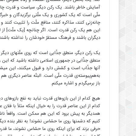
آسایش خاطر باشند. یک رکن دیگر، سیاست و قدرت چان
ملّی است که یک کشوری و یک ملّتی برگزیدگان و خبرگا
چانه‌زنی کنند، مذاکره کنند، منافع ملّت را تثبیت کنن
این هم یک رکن قدرت است. اگر چنانچه [یک ملّت] از لحا
دیگران باشند و فرهنگ مستقرّ خودشان را نداشته باشن
یک رکن دیگر، منطق جذّابی است که روی ملّتهای دیگر ا
منطق جذّابی در جمهوری اسلامی داشته باشید که این را
آنها جذّاب است و کشش دارد و قبول میکنند، این میش
به‌هم‌پیوسته‌ی قدرت ملّی است. البتّه عناصر دیگری هم
باز برمیگردم و اشاره میکنم.
هیچ کدام از این بازوهای قدرت نباید به نفع بازوهای د
کدام از این عناصر قدرت را به خیال اینکه مثلاً با فلان 
همدیگر به پیش برود که این هم ممکن است. واقعاً ناشی
کنیم که دشمنها روی ما حسّاس نشوند! به نظر بنده دیگر
حرفی بزند که برای اینکه روی ما حسّاس نشوند، ما قدر