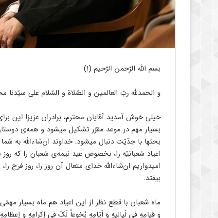
بسم الله الرّحمن الرّحیم (۱)
و الحمدلله ربّ العالمین و الصّلاة و السّلام علی سیّدنا مح
خیلی خوش ‌آمدید آقایان محترم، برادران عزیز! این ب
بسیار مهم در موعد مقرّر تشکیل میشود و همه‌ی دوستا
بحثها با جدّیّت دنبال میشود. خداوند ان‌شاءالله به ش
اعیاد شعبانیّه را، بخصوص عید نیمه‌ی شعبان را که رو
امیدواریم ان‌شاءالله خدای متعال آن روز را، روز فرج را، 
بیفتد.
ماه شعبان با قطع نظر از این اعیاد هم ماه بسیار مهمّی است؛ اَلَّذ
وَ قیامِهِ فى‌ لَیالیهِ وَ اَیّامِهِ بُخوعاً لَکَ فى‌ اِکرامِهِ وَ اِع