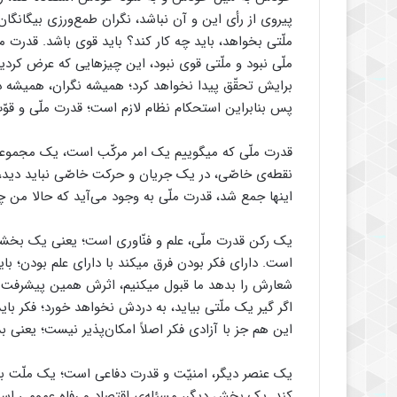
پیروی از رأی این و آن نباشد، نگران طمع‌ورزی بیگانگان
ملّتی بخواهد، باید چه کار کند؟ باید قوی باشد. قدرت 
ملّی نبود و ملّتی قوی نبود، این چیزهایی که عرض کرد
برایش تحقّق پیدا نخواهد کرد؛ همیشه نگران، همیشه در
پس بنابراین استحکام نظام لازم است؛ قدرت ملّی و قوّت
قدرت ملّی که میگوییم یک امر مرکّب است، یک مجموعه
نقطه‌ی خاصّی، در یک جریان و حرکت خاصّی نباید دید، 
اینها جمع شد، قدرت ملّی به وجود می‌آید که حالا من چند
یک رکن قدرت ملّی، علم و فنّاوری است؛ یعنی یک بخشی 
است. دارای فکر بودن فرق میکند با دارای علم بودن؛ با
شعارش را بدهد ما قبول میکنیم، اثرش همین پیشرفت فک
اگر گیر یک ملّتی بیاید، به دردش نخواهد خورد؛ فکر با
این هم جز با آزادی فکر اصلاً امکان‌پذیر نیست؛ یعنی
یک عنصر دیگر، امنیّت و قدرت دفاعی است؛ یک ملّت بت
کند. یک بخش دیگر، مسئله‌ی اقتصاد و رفاه عمومی است