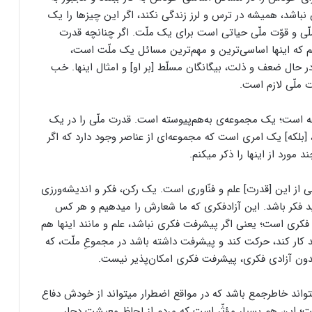
 نباشد، همیشه در ترس و لرز زندگی نکند، اگر این چیزها را یک
ملّی و قوّت ملّی حیاتی است برای یک ملّت. اگر چنانچه قدرت
یم که اینها اساسی‌ترین و مهم‌ترین مسائل یک ملّت است،
 حال ضعف و ذلت، بیگانگان مسلّط [بر او] و امثال اینها. خب
 ملّی لازم است.
 است؛ یک مجموعه‌ی به‌هم‌پیوسته است. قدرت ملّی را در یک
[بلکه] یک امری است که مجموعه‌ای از عناصر وجود دارد که اگر
 مورد از اینها را ذکر میکنم.
از این [قدرت] علم و فنّاوری است. یک رکن، فکر و اندیشه‌ورزی
ید فکر باشد. این آزاد‌فکری که ما شعارش را میدهیم و هر کس
ری است؛ یعنی اگر پیشرفت فکری نباشد، علم و مانند اینها هم
ید کار کند، حرکت کند و پیشرفت داشته باشد در مجموعِ ملّت، که
 بدون آزادی فکری، پیشرفت فکری امکان‌پذیر نیست.
واند خاطرجمع باشد که در مواقع اضطرار میتواند از خودش دفاع
؛ این هم بسیار مؤثّر است که مردم از لحاظ معیشت دچار