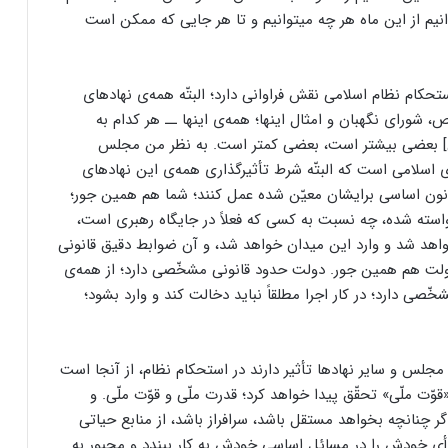
توانیم از این ماه هر چه میتوانیم و تا هر جایی که ممکن است
حکام نظام اسلامی نقش فراوانی دارد؛ البتّه همه‌ی نهادهای
ورای نگهبان و امثال اینها؛ همه‌ی اینها ــ هر کدام به
ش] بعضی بیشتر است، بعضی کمتر است. به نظر من مجلس
 اسلامی است که البتّه شرط تأثیرگذاری همه‌ی این نهادهای
ون اساسی برایشان معیّن شده عمل کنند؛ شما هم همین‌ جور؛
واسته شده، چه نسبت به کسی که فعلاً در جایگاه رهبری است،
اهد شد و وارد این میدان خواهد شد، و آن ضوابط دقیق قانونی
دولت هم همین ‌جور. دولت حدود قانونی مشخّصی دارد؛ از همه‌ی
ی دارد؛ در کار اجرا مطلقاً نباید دخالت کند و وارد بشود؛
س و سایر نهادها تأثیر دارند در استحکام نظام، از آنجا است
وّت ملّی» تحقّق پیدا خواهد کرد؛ قدرت ملّی و قوّت ملّی. و
 چنانچه بخواهد مستقل باشد، سرافراز باشد، از منابع حیاتی
 خودش را در مسائل اساسی خودش به کار ببندد و مجبور به