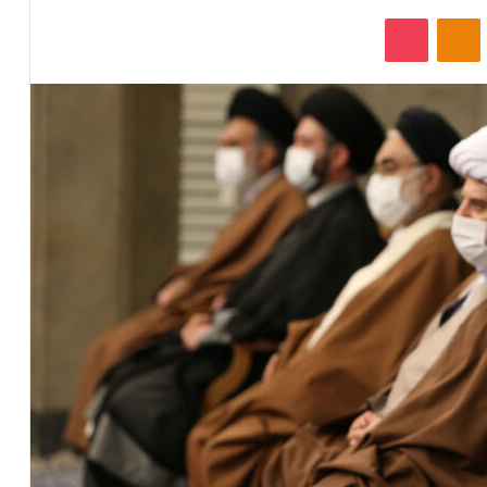
‫VKonta
‫Odnoklassniki
پاکت