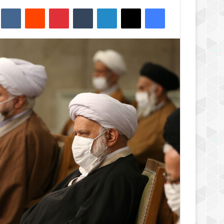
فیس بوک
X
لینکدین
‫تامبلر
‫پین‌ترست
‫رددیت
kte