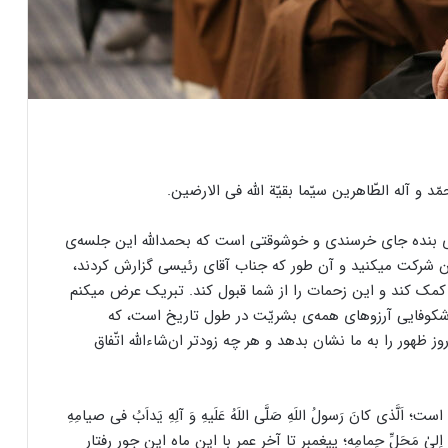
مّد و آله الطّاهرین سیّما بقیّة الله فی الارضین.
رای بنده جای خرسندی و خوشوقتی است که بحمدالله این جلسه‌ی
ن شرکت میکنید و آن طور که جناب آقای رئیسی گزارش کردند،
ما کمک کند و این زحمات را از شما قبول کند. تبریک عرض میکنم
ز شکوفایی آرزوهای همه‌ی بشریّت در طول تاریخ است، که
روز ظهور را به ما نشان بدهد و هر چه زودتر ان‌شاءالله اتّفاق
ى‌ کانَ رَسولُ اللَهِ صَلَّى اللَهُ عَلَیهِ وَ آلِهِ یَداَبُ فى‌ صیامِهِ‌
ظامِهِ اِلىٰ‌ مَحَلِّ‌ حِمامِه؛ پیغمبر تا آخر عمر با این ماه این‌ جور رفتار