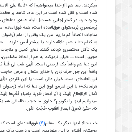
میکردند. بعد هم [از خدا میخواهیم] که «فَاَعِنّا عَلَى الاِستِنانِ
شده است و نقل شده است در این ماه، شاهد بر عظمت ا
وجود دارد، در کمتر [جایی هست]. البتّه همه‌ی دعاهای در 
پُرمضمونِ پُرمحتوای فوق‌العاده است، همه فوق‌العاده 
مناجات انصافاً کم داریم. من یک وقتی از امام (رضوان ‌
به کدام دعا بیشتر علاقه دارید یا بیشتر اُنس دارید ــ
یک تأمّل مختصری کردند، گفتند دعای کمیل و مناجات شعبا
عجیبی است ــ خیلی نزدیکند به هم از لحاظ مضامین، ح
این دعا هم واقعاً یک فرصتی است. اِلٰهی هَب لی‌ قَلباً یُدنیهِ مِنکَ 
واقعاً این ‌جور حرف زدن با خدای متعال و عرض حاجت
فوق‌العاده‌ای است، خیلی عالی است؛ یا این فقره‌ی «اِلٰهی بِکَ عَل
مَرضاتِک»؛ یا این فقره‌ی اوج این دعا که امام (رضوان ‌الله
کَمالَ الاِنقِطاعِ اِلَیکَ وَ اَنِر اَبصارَ قُلوبِنا بِضیاءِ نَظَرِها اِلَ
میتوانیم اینها را بگوییم؟ جلوی ما حجب ظلمانی هم
که: حَتّىٰ‌ تَخرِقَ اَبصارُ القُلوبِ حُجُبَ النّور.
خب حالا اینها دیگر یک معالم
(۴)
فوق‌العاده‌ای است که
روحشان آشنای با این مضامین است و درست درک میکند ا