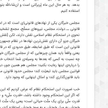
بدهد. به ‌هر حال این ماه پُربرکتی است و ان‌شاءالله ب
استفاده کنیم.
مجلس خبرگان یکی از نهادهای قانونی‌ای است که در است
قانونی ــ دولت، مجلس، نیروهای مسلّح، مجمع تشخیص، ش
نحوی در استحکام نظام اسلامی نقش دارند، لکن [نق
خبرگان جزو آن دارای نقش‌ترین نهادها در نظام جمهوری
قانونی این است که طبق ضابطه، طبق حدودی که در قان
یعنی واقعاً باید همان چیزهایی که از مجلس خبرگان خ
چه نسبت به کسی که بعدها به وسیله‌ی شما انتخاب خو
را درباره‌ی اینها رعایت بکنید؛ مجلس هم همین ‌جور، 
قوانین مجلس باید تبعیّت کند؛ مجلس حدود قانونی مشخّص
باید قانون‌گذاری کند؛ و امثال اینهایی که وجود دارد.
خب ضرورت این استحکام نظام که عرض کردیم که این مجل
که اگر این استحکام وجود داشته باشد، «قدرت ملّی» و «ق
قدرت ملّی برای یک ملّت حیاتی است؛ یعنی یک ملّت اگر
خودش به میل خودش و به سود خودش استفاده کند، رأی