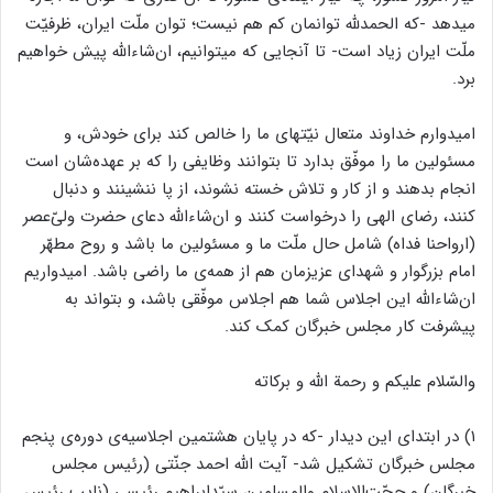
میدهد -که الحمدلله توانمان کم هم نیست؛ توان ملّت ایران، ظرفیّت
ملّت ایران زیاد است- تا آنجایی که میتوانیم، ان‌شاء‌الله پیش خواهیم
برد.
امیدوارم خداوند متعال نیّتهای ما را خالص کند برای خودش، و
مسئولین ما را موفّق بدارد تا بتوانند وظایفی را که بر عهده‌شان است
انجام بدهند و از کار و تلاش خسته نشوند، از پا ننشینند و دنبال
کنند، رضای الهی را درخواست کنند و ان‌شاء‌الله دعای حضرت ولیّ‌عصر
(ارواحنا فداه) شامل حال ملّت ما و مسئولین ما باشد و روح مطهّر
امام بزرگوار و شهدای عزیزمان هم از همه‌ی ما راضی باشد. امیدواریم
ان‌شاء‌الله این اجلاس شما هم اجلاس موفّقی باشد، و بتواند به
پیشرفت کار مجلس خبرگان کمک کند.
والسّلام علیکم و رحمة ‌الله و برکاته
۱) در ابتدای این دیدار -که در پایان هشتمین اجلاسیه‌ی دوره‌ی پنجم
مجلس خبرگان تشکیل شد- آیت الله احمد جنّتی (رئیس مجلس
خبرگان) و حجّت‌الاسلام والمسلمین سیّدابراهیم رئیسی (نایب رئیس