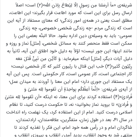
شریفه‌ی «ماٰ اَرسَلنا مِن رَسولٍ اِلّا لِیُطاعَ بِاِذنِ الله»(۲)‌ است؛ اصلاً
ارسال رسل برای این است که مورد اطاعت قرار بگیرند؛ این اطاعت،
مطلق است یعنی در همه‌ی امور زندگی؛ که معنای مستفاد از آیه این
است که زندگی مردم -چه زندگی شخصی خصوصی، چه زندگی
عمومی- باید به وسیله‌ی دین اداره بشود. حالا البتّه بعضی این را
ممکن است فقط منحصر کنند به مسائل شخصی، [مثل] نماز و روزه و
مانند اینها؛ این‌ جور نیست؛ اوّلاً به دلیل خود اطلاق این آیه، ثانیاً‌ به
دلیل آیات دیگر، [مثل] اینکه میفرماید: وَ کَاَیِّن مِن نَبِیٍّ قٰتَلَ مَعَه
رِبِّیّونَ کَثیر؛(۳) خب این قتال با ربّیون کثیر که کار شخصی نیست؛
کار اجتماعی است، کار عمومی است، کار حکومتی است. پس این آیه
یک مستفاد این ‌جوری دارد؛ امام این معنا را آوردند به میدان عمل؛
از آیه‌ی شریفه‌ی: «اِنَّماٰ اَعِظُکُم بِواحِدَةٍ اَن تَقوموا لِله مَثنیٰ وَ
فُرادیٰ»(۴) استفاده کردند برای این معنا، نه اینکه «اَن تَقوموا لِله مَثنیٰ
وَ فُرادیٰ» تا بروید نماز بخوانید؛ نه، تا حکومت درست کنید، تا نظام
اسلامی درست کنید. امام از این استفاده کرد، یک نهضت راه انداخت
در سال ۴۱، بعد در طول زمان، متفکّرین، علاقه‌مندان، ارادتمندان،‌
شاگردان امام و در رأس همه خود امام، این فکر را تغذیه کردند تا
منتهی شد به وجود انقلاب، پدید آمدن انقلاب و پیروزی انقلاب و