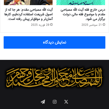
ج
ا
م
م
درس خارج فقه آیت الله مصباحی
آیت الله مصباحی مقدم: هر جا که از
》
ح
مقدم با موضوع فقه مالی دولت
اصول شریعت استفاده کرده‌ایم، کارها
.
و
برگزار می شود.
آسان‌تر و موفق‌تر پیش رفته است.
ر
21 سپتامبر 2025
28 فوریه 2025
ش
د
ن
نمایش دیدگاه
ا
ق
ت
ص
ا
د
ک
ش
و
ر
ب
ا
X
اینستاگرام
تلگرام
ح