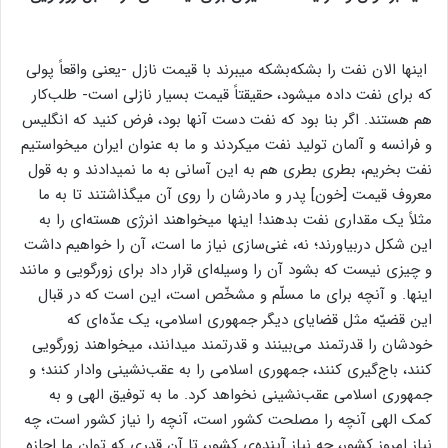
اینها الان نفت را بشکه‌بشکه میبرند با قیمت نازل -یعنی واقعاً پولی
که برای نفت داده میشود، حقیقتاً قیمت بسیار نازلی است- طلب‌کار
هم هستند. اگر بنا بود که نفت دست آنها بود، فرض کنید که انگلیس
و فرانسه و آلمان تولید نفت میکردند و ما به عنوان ایران میخواستیم
نفت بخریم، بطری بطری هم به این آسانی به ما نمیدادند و به قول
معروف قیمت [خون] پدر و مادرشان را روی آن میگذاشتند تا به ما
مثلاً یک مقداری نفت بدهند! اینها میخواهند انرژی هسته‌ای را به
این شکل دربیاورند؛ نه، غنی‌سازی نیاز ما است، آن را خواهیم داشت
و چیزی نیست که بشود آن را وسیله‌ای قرار داد برای زورگویی و مانند
اینها. و آنچه برای ما مسلّم و مشخّص است، این است که در قبال
این قضیّه مثل قضایای دیگر جمهوری اسلامی، یک عدّه‌ای که
خودشان را قدرتمند می‌بینند و قدرتمند میدانند، میخواهند زورگویی
کنند، باج‌گیری کنند، جمهوری اسلامی را به عقب‌نشینی وادار کنند؛ و
جمهوری اسلامی عقب‌نشینی نخواهد کرد. ما به توفیق الهی و به
کمک الهی آنچه را مصلحت کشور است، آنچه را نیاز کشور است، چه
نیاز امروز کشور، چه نیاز آینده‌ی کشور، تا آن قدری که توان ما اجازه