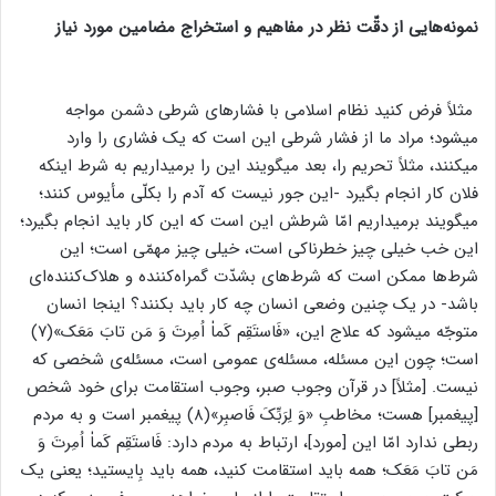
نمونه‌هایی از دقّت نظر در مفاهیم و استخراج مضامین مورد نیاز
مثلاً فرض کنید نظام اسلامی با فشارهای شرطی دشمن مواجه
میشود؛ مراد ما از فشار شرطی این است که یک فشاری را وارد
میکنند، مثلاً تحریم را، بعد میگویند این را برمیداریم به شرط اینکه
فلان کار انجام بگیرد -این ‌جور نیست که آدم را بکلّی مأیوس کنند؛
میگویند برمیداریم امّا شرطش این است که این کار باید انجام بگیرد؛
این خب خیلی چیز خطرناکی است، خیلی چیز مهمّی است؛ این
شرط‌ها ممکن است که شرط‌های بشدّت گمراه‌کننده و هلاک‌کننده‌ای
باشد- در یک چنین وضعی انسان چه ‌کار باید بکنند؟ اینجا انسان
متوجّه میشود که علاج این، «فَاستَقِم کَماٰ اُمِرتَ وَ مَن تابَ مَعَک»(۷)
است؛ چون این مسئله، مسئله‌ی عمومی است، مسئله‌ی شخصی که
نیست. [مثلاً] در قرآن وجوب صبر، وجوب استقامت برای خود شخص
[پیغمبر] هست؛ مخاطبِ «وَ لِرَبِّکَ فَاصبِر»(۸) پیغمبر است و به مردم
ربطی ندارد امّا این [مورد]، ارتباط به مردم دارد: فَاستَقِم کَماٰ اُمِرتَ وَ
مَن تابَ مَعَک؛ همه باید استقامت کنید، همه باید بِایستید؛ یعنی یک