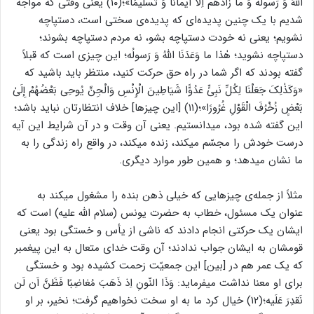
اللهُ وَ رَسولُه وَ ما زادَهُم ‌اِلّا ایمانًا وَ تَسلیمًا»؛(۱۰) یعنی وقتی که مواجه
شدیم با یک چنین پدیده‌ای که پدیده‌ی سختی است، دستپاچه
نشویم؛ یعنی نه خودت دستپاچه بشو، نه مردم دستپاچه بشوند؛
دستپاچه نشوید؛ هٰذا ما وَعَدَنَا اللهُ وَ رَسولُه؛ این چیزی است که قبلاً
گفته بودند که اگر شما در راه حق حرکت کنید، منتظر باید باشید که
«وَکَذٰلِکَ جَعَلْنَا لِکُلِّ نَبِیٍّ عَدُوًّا شَیَاطِینَ الْإِنْسِ وَالْجِنِّ یُوحِی بَعْضُهُمْ إِلَیٰ
بَعْضٍ زُخْرُفَ الْقَوْلِ غُرُورًا»؛(۱۱) [این چیزها] خلاف انتظارتان نباید باشد؛
این گفته شده بود، میدانستیم. یعنی آن وقت و در آن شرایط این آیه
درست خودش را مجسّم میکند، زنده میکند، در واقع راه زندگی را به
ما نشان میدهد؛ و همین ‌طور موارد دیگری.
مثلاً از جمله‌ی چیزهایی که خیلی ذهن بنده را مشغول میکند به
عنوان یک مسئول، خطاب به حضرت یونس (سلام ‌الله ‌علیه‌) است که
ایشان یک حرکتی انجام دادند که ناشی از یأس و خستگی بود یعنی
قومشان به ایشان جواب ندادند؛ آن وقت خدای متعال به این پیغمبر
که یک عمر هم در [بین] این جمعیّت زحمت کشیده بود و خستگی
برای او معنا نداشت میفرماید: وَذَا النّونِ اِذ ذَهَبَ مُغاضِبًا فَظَنَّ اَن لَن
نَقدِرَ عَلَیه؛(۱۲) خیال کرد ما به او سخت نخواهیم گرفت؛ نخیر، بر او