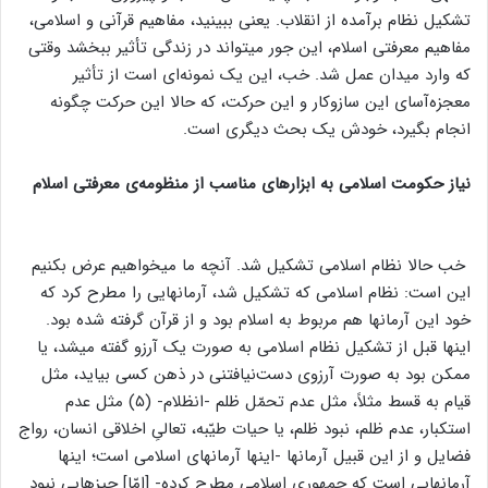
تشکیل نظام برآمده‌ از انقلاب. یعنی ببینید، مفاهیم قرآنی و اسلامی،
مفاهیم معرفتی اسلام، این‌ جور میتواند در زندگی تأثیر ببخشد وقتی
که وارد میدان عمل شد. خب، این یک نمونه‌ای است از تأثیر
معجزه‌آسای این ساز‌و‌کار و این حرکت، که حالا این حرکت چگونه
انجام بگیرد، خودش یک بحث دیگری است.
نیاز حکومت اسلامی به ابزارهای مناسب از منظومه‌ی معرفتی اسلام
خب حالا نظام اسلامی تشکیل شد. آنچه ما میخواهیم عرض بکنیم
این است: نظام اسلامی که تشکیل شد، آرمانهایی را مطرح کرد که
خود این آرمانها هم مربوط به اسلام بود و از قرآن گرفته شده بود.
اینها قبل از تشکیل نظام اسلامی به صورت یک آرزو گفته میشد، یا
ممکن بود به صورت آرزوی دست‌‌نیافتنی در ذهن کسی بیاید، مثل
قیام به قسط مثلاً، مثل عدم تحمّل ظلم -انظلام- (۵) مثل عدم
استکبار، عدم ظلم، نبود ظلم، یا حیات طیّبه، تعالیِ اخلاقی انسان، رواج
فضایل و از این قبیل آرمانها -اینها آرمانهای اسلامی است؛ اینها
آرمانهایی است که جمهوری اسلامی مطرح کرده- [امّا] چیزهایی نبود