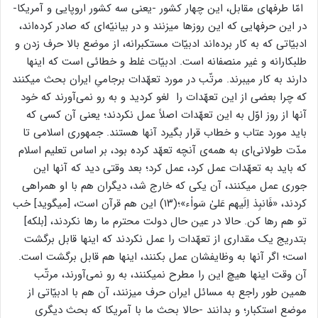
امّا طرفهای مقابل، این چهار کشور -یعنی سه کشور اروپایی و آمریکا-
در این حرفهایی که این روزها میزنند و در بیانیّه‌ای که صادر کرده‌اند،
ادبیّاتی که به کار برده‌اند ادبیّات مستکبرانه، از موضع بالا حرف زدن و
طلبکارانه و غیر منصفانه است. ادبیّات غلط و خطائی است که اینها
دارند به کار میبرند. مرتّب در مورد تعهّدات برجامیِ ایران بحث میکنند
که چرا بعضی‌ از این تعهّدات را لغو کردید و به رو نمی‌آورند که خود
آنها از روز اوّل به این تعهّدات اصلاً عمل نکردند؛ یعنی آن کسی که
باید مورد عتاب و خطاب قرار بگیرد آنها هستند. جمهوری اسلامی تا
مدّت طولانی‌ای به همه‌ی آنچه تعهّد کرده بود، بر اساس تعلیم اسلام
که باید به تعهّدات عمل کرد، عمل کرد؛ بعد وقتی دید که آنها این
جوری عمل میکنند، آن یکی که خارج شد، دیگران هم با او همراهی
کردند، «فَانبِذ اِلَیهم عَلیٰ سَواٰء»؛(۱۳) این هم قرآن است، [میگوید] خب
تو هم رها کن. حالا در عین حال دولت محترم ما رها نکردند، [بلکه]
بتدریج یک مقداری از تعهّدات را عمل نکردند که اینها قابل برگشت
است؛ اگر آنها به وظایفشان عمل بکنند، اینها هم قابل برگشت است.
آن وقت اینها هیچ این را مطرح نمیکنند، به رو نمی‌آورند، مرتّب
همین‌ طور راجع به مسائل ایران حرف میزنند، آن هم با ادبیّاتی از
موضع استکبار؛ و بدانند -حالا بحث ما با آمریکا که بحث دیگری