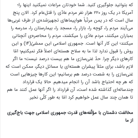
که بتوانید جلوگیری کنید. شما خودتان مراعات نمیکنید اینها را؛
آمریکا در یک روز ۲۲۰ هزار نفر مردم عادّی را قتل‌عام کرد. الان پنج
سال است که در یمن مرتّباً هواپیماهای تجهیزشده‌ی از طرف غربی‌ها
می‌آیند مردم را، کوچه را، بازار را، مسجد را، بیمارستان را، مدرسه را
بمباران میکنند، مردم عادّی را میکشند، مردم را محاصره‌ی آنچنانی
میکنند؛ این کار آنها است. جمهوری اسلامی این ممشیٰ(۱۴) و این
روش را قبول ندارد لذا ما به سلاح هسته‌ای اصلاً‌ فکر نمیکنیم؛ امّا
کارهای دیگر چرا. حدّ غنی‌سازی ما هم بیست‌ درصد نیست؛ ما اگر
لازم باشد، برای مثلاً پیشران هسته‌ای یا مسائل دیگر، ممکن است که
غنی‌سازی را به شصت ‌درصد هم برسانیم؛ این کارها چیزهایی است
که هر چه احتیاج باشد آن را انجام میدهیم. حالا یک قرارداد
چندساله‌ای گذاشته شده است، آن قرارداد را اگر آنها عمل کنند ما هم
تا همان چند سال عمل خواهیم کرد امّا به‌ طور کلّی نخیر.
مخالفت دشمنان با مؤلّفه‌های قدرت جمهوری اسلامی جهت باج‌گیری
از ما