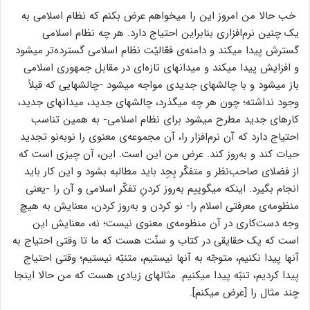
خب حالا من امروز این را میخواهم عرض بکنم که نظام اسلامی به
یک چنین نرم‌افزاری بنابراین احتیاج دارد. هر چه نظام اسلامی
گسترش پیدا میکند و دامنه‌ی فعّالیّت نظام اسلامی گسترده‌تر میشود
و افزایش پیدا میکند و میدانهای تازه‌ای در مقابل جمهوری اسلامی
باز میشود و با چالشهای جدیدی مواجه میشود -چالشهایی که قبلاً
وجود نداشته؛ چون هر چه میگذرد، چالشهای جدید، میدانهای جدید،
کارهای جدید مطرح میشود برای نظام اسلامی- به همین تناسب
احتیاج دارد که آن نرم‌افزار را، آن مجموعه‌ی معنوی را نو‌به‌نو تجدید
حیات کند و به‌روز کند. عرض من این است. این، آن چیزی است که
از فضلای صاحب‌نظر و متفکّر بِجِد باید مطالبه بشود و این کار باید
انجام بگیرد. اینکه میگوییم به‌روز کردنِ تفکّر اسلامی و آن را -یعنی
منظومه‌ی معرفتی اسلام را- نو کردن و به‌روز کردن، معنایش به هیچ
وجه دست‌کاری در آن منظومه‌ی معنوی نیست؛ نه، معنایش این
است که یک حقایقی در کتاب و سنّت هست که ما تا وقتی احتیاج به
آنها پیدا نکنیم، متوجّه به آنها نیستیم، متنبّه نیستیم؛ وقتی احتیاج
پیدا کردیم، تنبّه پیدا میکنیم. مثالهای زیادی هست که من حالا اینجا
چند مثال را [عرض میکنم].