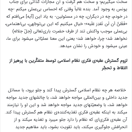
سخت میگیریم؛ و سخت هم گرفت و آن مجازات کذائی برای جناب
یونس به وجود آمد. بنده غالباً وقتی که احساس بی‌عملی میکنم -چه
در خودم، چه در دیگران، چه در مسئولین- به یاد این [آیه] می‌افتم که
«فَظَنَّ اَن لَن نَقدِرَ عَلَیه»؛ خیال میکنیم که این بی‌توجّهی، بی‌اهتمامی،
بی‌عملی موجب واکنش تند از طرف حضرت باری‌تعالی (جلّ جلاله)
نخواهد شد؛ چرا، خواهد شد؛ یعنی این معنا عملیّاتی میشود برای ما،
عینی میشود و خودش را نشان میدهد.
لزوم گسترش عقبه‌ی فکری نظام اسلامی توسط متفکّرین با پرهیز از
التقاط و تحجّر
خلاصه هر چه نظام اسلامی گسترش پیدا کند و جلو برود، با مسائل
جدید داخلی و بین‌المللی مواجه خواهد شد، با چالشهای جدید مواجه
خواهد شد، با وضعیّتهای جدید مواجه خواهد شد و این او را نیازمند
میکند به اینکه عقبه‌ی فکریِ تغذیه‌کننده‌ی نظام هم گسترش پیدا کند.
آن عقبه‌ی فکری‌ای که نظام را دارد جلو میبرد و تغذیه میکند و از
انحرافش جلوگیری میکند، باید تقویت بشود، باید مفاهیم جدید