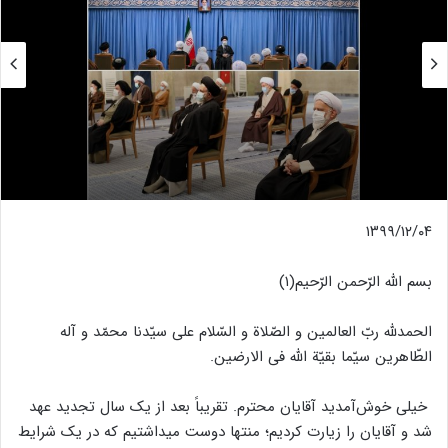
۱۳۹۹/۱۲/۰۴
بسم الله الرّحمن الرّحیم(۱)
الحمدلله ربّ العالمین و الصّلاة و السّلام علی سیّدنا محمّد و آله
الطّاهرین سیّما بقیّة الله فی الارضین.
خیلی خوش‌آمدید آقایان محترم. تقریباً بعد از یک سال تجدید عهد
شد و آقایان را زیارت کردیم؛ منتها دوست میداشتیم که در یک شرایط