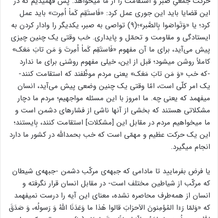
حرکت جمعیِ صبر و استقامت را از ما میخواهد. پس فهمیدیم که در
این قضایا باید این جوری عمل کرد: «فَاستَقِم کَماٰ اُمِرت‌» باید عمل
کرد؛ یا «وَتَواصَوا بِالصَّبر»؛(۹) تواصی به صبر، یکدیگر را وادار کردن به
ایستادگی و مقاومت و تحمّل و پایداری. خب وقتی یک چنین چیزی
پیش می‌آید، برای ما آن مفهوم «فَاستَقِم کَماٰ اُمِرتَ وَ مَن تابَ مَعَک»
کاملاً روشن میشود؛ قبل از این، خیلی مفهوم روشنی برای ما ندارد
-که خب «وَ مَن تابَ مَعَک» یعنی مردم موظّفند که استقامت کنند-
یک امر کلّی است، امّا وقتی یک چنین وضعی پیش می‌آید، انسان
میفهمد که یعنی چه. ما امروز با این مسئله مواجهیم؛ مردم ما دچار
مشکلاتی هستند که بخشی از آنها ناشی از فشارهای دشمن است و
ما میخواهیم مردم در مقابل این [مشکلات] استقامت کنند، بِایستند؛
این یک حرکت عظیم و مهمّی است که خب بحمدالله در کشور ما دارد
انجام میگیرد.
یا فرض بفرمایید تا مادامی که جبهه‌ی مرکّب دشمن -جبهه‌ی شیطان
که مرکّب از شیاطین مختلف است- در مقابل انسان قرار نگرفته و
انسان از همه‌طرف محاصره نشده، معنای این آیه را درست نمیفهمد
که «وَلمّا رَءَا المُؤمِنونَ الاَحزابَ قالوا هٰذا ما وَعَدَنَا اللهُ وَ رَسولُه، وَ صَدَقَ