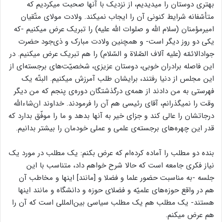
بهتری دوستان را میدیدیم، از نزدیک با آنها صحبت میکردیم که
متأسّفانه شرایط کنونی آن را ایجاب نمیکند. ولادت مولای متّقیان
امیرمؤمنان (سلام ‌الله ‌و ‌صلوات ‌الله‌ علیه) را تبریک عرض میکنیم -که
یکی دو روز دیگر است- و همچنین ولادت مبارک و ذی‌جود حضرت
جوادالائمّه (علیه ‌آلاف‌ الصّلاة‌ و السّلام) را هم تبریک عرض میکنیم. در
این فاصله برادران خوبی، دوستان عزیزی، شخصیّت‌های برجسته‌ای از
این مجلس از دنیا رفتند، برایشان طلب آمرزش میکنیم. البتّه یک
فهرستی به من دادند از همه‌ی درگذشتگان دوره‌ی پنجم که من دیگر
وقت را نمیگذرانم، آقای رئیسی هم آن را فرمودند. خداوند ان‌شاءالله
درجاتشان را عالی کند و جزای خیر به آنها بدهد و ما را موفّق بدارد که
قدر این چهره‌های برجسته‌ی علمی و عملی خودمان را بیشتر بدانیم.
بنده دو مطلب را آماده کرده‌ام که عرض بکنم: یک مطلب در مورد یک
نیاز فکری جامعه است که حالا شرح خواهم داد، متناسب با این
جلسه -به مناسبت حضور علما و فضلا و [مانند] اینها و مخاطب آن
هم در واقع حوزه‌های علمیّه و فضلای حوزه و دانشگاه و مانند اینها
هستند- یک مطلب هم یک مطلب سیاسی بین‌المللی است که آن را
هم عرض میکنم.