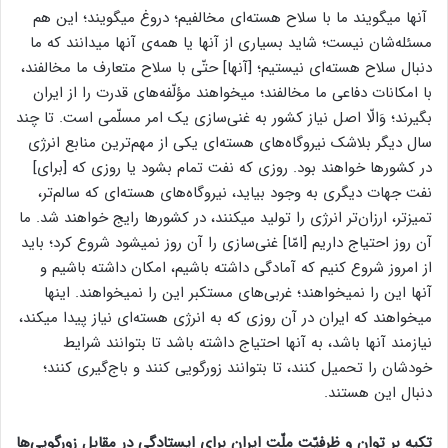
آنها میگویند ما با سلاح هسته‌ای مخالفیم؛ دروغ میگویند؛ این هم
مسئله‌شان نیست؛ شاید بسیاری از آنها یا همه‌‌ی آنها میدانند که ما
دنبال سلاح هسته‌ای نیستیم؛ [آنها] حتّی با سلاح متعارف ما مخالفند،
با امکانات دفاعی ما مخالفند؛ میخواهند مؤلّفه‌های قدرت را از ایران
بگیرند؛ وَالّا اصل نیاز کشور به غنی‌سازی یک امر مسلّمی است. تا چند
سال دیگر بلاشک نیروگاه‌های هسته‌ای یکی از مهم‌ترین منابع انرژی
در کشورها خواهند بود. روزی که نفت تمام بشود یا روزی که [برای]
نفت جهات دیگری به وجود بیاید، نیروگاه‌های هسته‌ای که سالم‌تر،
تمیزتر، ارزان‌تر انرژی را تولید میکنند، در کشورها رایج خواهند شد. ما
آن روز احتیاج داریم [امّا] غنی‌سازی را آن روز نمیشود شروع کرد؛ باید
از امروز شروع کنیم که آمادگی داشته باشیم، امکان داشته باشیم و
آنها این را نمیخواهند؛ غربی‌های مستکبر این را نمیخواهند. اینها
میخواهند که ایران در آن روزی که به انرژی هسته‌ای نیاز پیدا میکند،
نیازمند آنها باشد، به آنها احتیاج داشته باشد تا بتوانند شرایط
خودشان را تحمیل کنند، تا بتوانند زورگویی کنند و باج‌گیری کنند؛
دنبال این هستند.
تکیه بر توان و ظرفیّت ملّت ایران برای ایستادگی در مقابل زورگویی‌ها