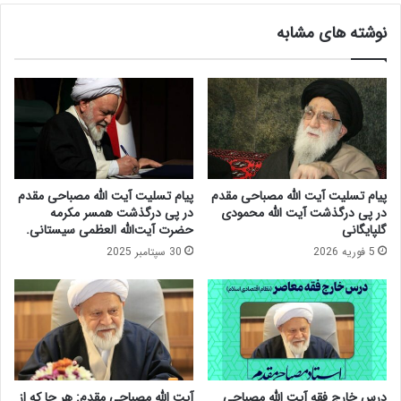
ا
ه
نوشته های مشابه
م
ه
د
م
ر
ک
س
ا
ا
ر
ل
ی
ج
ب
ا
ی
ر
ن
پیام تسلیت آیت الله مصباحی مقدم
پیام تسلیت آیت الله مصباحی مقدم
ی
ا
در پی درگذشت آیت الله محمودی
در پی درگذشت همسر مکرمه
ب
ن
گلپایگانی
حضرت آیت‌الله العظمی سیستانی.
ر
ج
5 فوریه 2026
30 سپتامبر 2025
گ
م
ز
ن
ا
م
ر
ا
ش
ل
د
ی
.
ا
س
درس خارج فقه آیت الله مصباحی
آیت الله مصباحی مقدم: هر جا که از