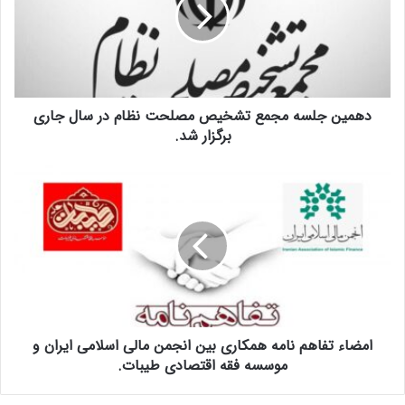
ی
ن
ج
ل
س
ه
دهمین جلسه مجمع تشخیص مصلحت نظام در سال جاری
م
ج
برگزار شد.
م
ع
ا
ت
م
ش
ض
خ
ا
ی
ء
ص
ت
م
ف
ص
ا
ل
ه
ح
امضاء تفاهم نامه همکاری بین انجمن مالی اسلامی ایران و
م
ت
ن
موسسه فقه اقتصادی طیبات.
ن
ا
ظ
م