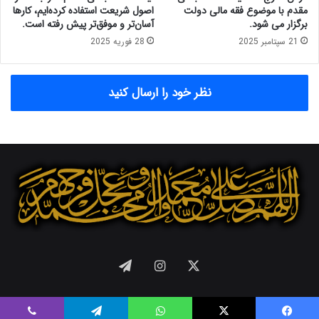
ل
مقدم با موضوع فقه مالی دولت
اصول شریعت استفاده کرده‌ایم، کارها
ا
برگزار می شود.
آسان‌تر و موفق‌تر پیش رفته است.
م
21 سپتامبر 2025
28 فوریه 2025
ی
ا
ی
نظر خود را ارسال کنید
ر
ا
ن
و
م
و
س
س
ه
ف
ق
ه
X
اینستاگرام
تلگرام
ا
ق
ت