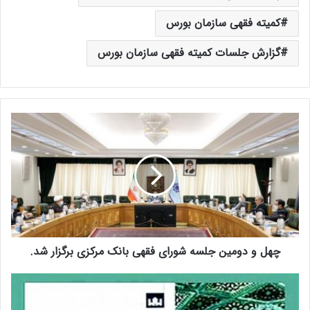
کمیته فقهی سازمان بورس
گزارش جلسات کمیته فقهی سازمان بورس
چ
ه
ل
و
د
و
م
ی
ن
چهل و دومین جلسه شورای فقهی بانک مرکزی برگزار شد.
ج
ل
س
گ
ه
ز
ش
ا