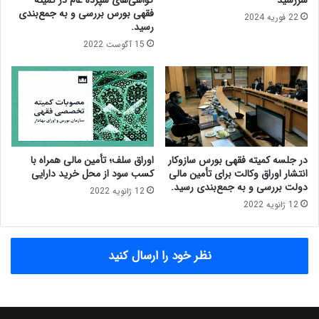
سررسید
گواهی‌های سپرده عام در کمیته
ا
ب
فقهی بورس بررسی و به جمع‌بندی
22 فوریه 2024
ر
و
رسید.
ش
ر
15 آگوست 2022
د
س
.
،
م
و
ر
خ
۱
۳
در جلسه کمیته فقهی بورس سازوکار
اوراق سلف؛ تأمین مالی همراه با
انتشار اوراق وکالت برای تأمین مالی
کسب سود از محل خرید دارایی
ا
دولت بررسی و به جمع‌بندی رسید.
س
12 ژانویه 2022
ف
12 ژانویه 2022
ن
د
۱
نظر خود را ارسال کنید
۳
۹
۹