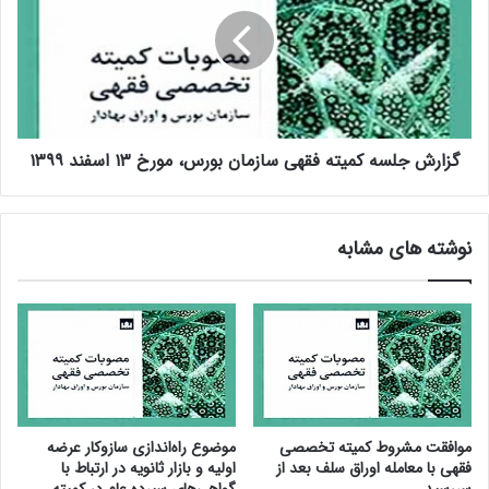
و
ر
ر
ش
ا
ج
ی
ل
ف
س
ق
ه
ه
گزارش جلسه کمیته فقهی سازمان بورس، مورخ ۱۳ اسفند ۱۳۹۹
ک
ی
م
ب
ی
ا
ت
نوشته های مشابه
ن
ه
ک
ف
م
ق
ر
ه
ک
ی
ز
س
ی
ا
ب
ز
ر
م
موافقت مشروط کمیته تخصصی
موضوع راه‌اندازی سازوکار عرضه
گ
ا
فقهی با معامله اوراق سلف بعد از
اولیه و بازار ثانویه در ارتباط با
ز
ن