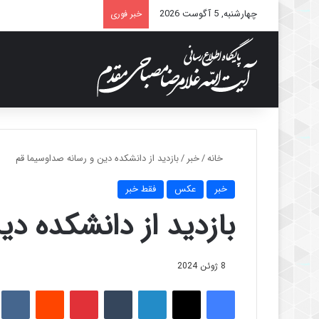
چهارشنبه, 5 آگوست 2026
خبر فوری
خانه
/
خبر
/
بازدید از دانشکده دین و رسانه صداوسیما قم
خبر
عکس
فقط خبر
بازدید از دانشکده د
8 ژوئن 2024
فیس بوک
X
لینکدین
‫تامبلر
‫پین‌ترست
‫رددیت
kte