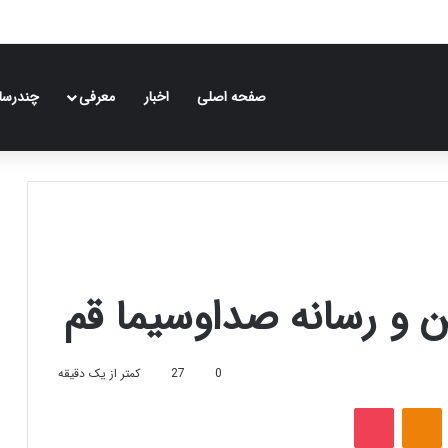
صفحه اصلی
اخبار
معرفی
چندرسان
ین و رسانه صداوسیما قم
0
27
کمتر از یک دقیقه
‫VKonta
‫Odnoklassniki
پاکت