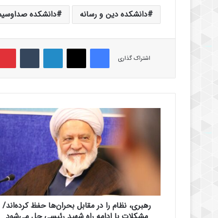
دانشکده دین و رسانه
دانشکده صداوسیم
فیس بوک
X
لینکدین
‫تامبلر
اشتراک گذاری
ر
ه
ب
ر
ی
،
ن
ظ
ا
رهبری، نظام را در مقابل بحران‌ها حفظ کرده‌اند/
م
ر
مشکلات با ادامه راه شهید رئیسی حل می‌شود