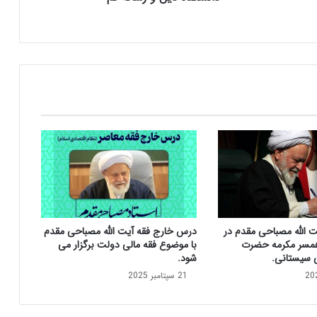
ش
ت
ح
ض
ر
ت
ا
م
ا
م
خ
م
ی
ن
ی
ت الله مصباحی مقدم در
درس خارج فقه آیت الله مصباحی مقدم
د
مسر مکرمه حضرت
با موضوع فقه مالی دولت برگزار می
ر
ی سیستانی.
شود.
د
21 سپتامبر 2025
ا
ن
ش