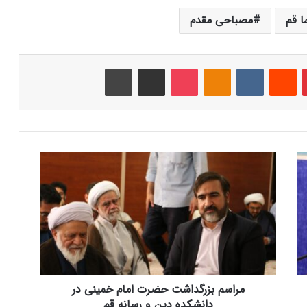
ا قم
مصباحی مقدم
‫پین‌ترست
‫رددیت
‫VKontakte
‫Odnoklassniki
پاکت
اشتراک گذاری از طریق ایمیل
چاپ
م
ر
ا
س
م
ب
ز
ر
گ
مراسم بزرگداشت حضرت امام خمینی در
د
ا
دانشکده دین و رسانه قم