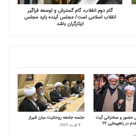
ق
گام دوم انقلاب، گام گسترش و توسعه فراگیر
ل
ا
انقلاب اسلامی است/ مجلس آینده باید مجلس
ب
ایثارگران باشد
،
گ
ا
م
گ
س
ت
ر
ش
و
ت
و
س
ع
 حضور و سخنرانی آیت
جلسه جامعه روحانیت مبارز شیراز
ه
الله مصباحی مقدم در راهپیمایی ۲۲
ف
8 فوریه 2025
ر