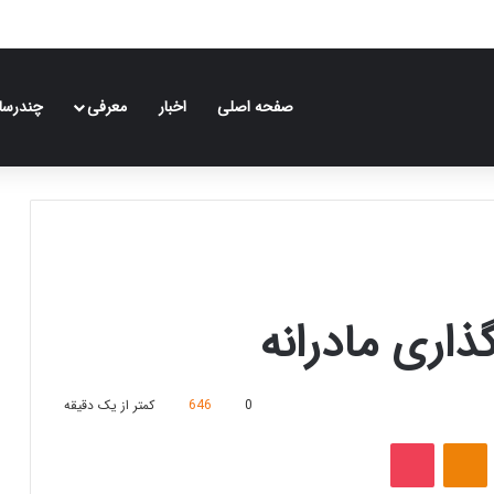
صفحه اصلی
اخبار
معرفی
چندرسان
ذاری مادرانه
0
646
کمتر از یک دقیقه
‫VKonta
‫Odnoklassniki
پاکت