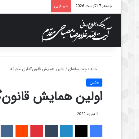
جمعه, 7 آگوست 2026
خبر فوری
خانه
/
چندرسانه‌ای
/
اولین همایش قانون‌گذاری مادرانه
عکس
اولین همایش قانون‌گ
1 فوریه 2020
فیس بوک
X
لینکدین
‫تامبلر
‫پین‌ترست
‫رددیت
kte