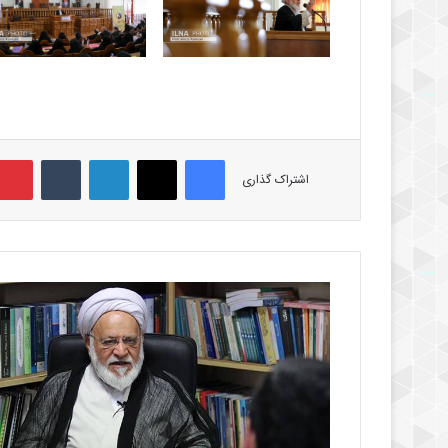
فیس بوک
X
لینکدین
‫تامبلر
اشتراک گذاری
م
ر
ف
ه
ی
ن
ج
ا