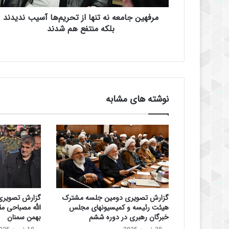
م
مرفهین جامعه نه تنها از تحریم‌ها آسیب ندیدند
ع
ه
بلکه منتفع هم شدند
ن
ه
ت
ن
ه
ا
نوشته های مشابه
ا
ز
ت
ح
ر
ی
م‌
ه
ا
گزارش تصویری دومین جلسه مشترک
گزارش تصویری
آ
هیئت رئیسه و کمیسیونهای مجلس
س
خبرگان رهبری در دوره ششم
بهمن سمنان
ی