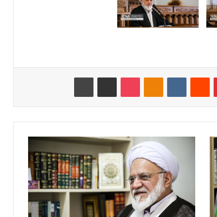
‫پین‌ترست
‫رددیت
‫VKontakte
‫Odnoklassniki
پاکت
اشتراک گذاری از طریق ایمیل
چاپ
گ
ا
م
د
و
م
ا
ن