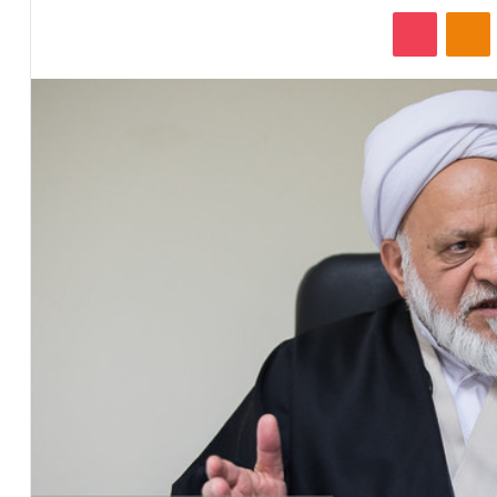
‫VKonta
‫Odnoklassniki
پاکت