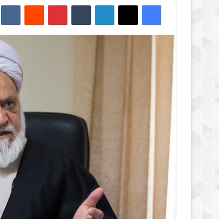
فیس بوک
X
لینکدین
‫تامبلر
‫پین‌ترست
‫رددیت
kte