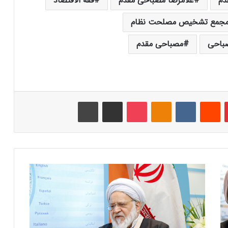
دم
غلامرضا مصباحی مقدم
فقه الاقتصاد
جمع تشخیص مصلحت نظام
باحی
مصباحی مقدم
‫پین‌ترست
‫رددیت
‫VKontakte
‫Odnoklassniki
پاکت
اشتراک گذاری از طریق ایمیل
چاپ
م
ر
د
م
ب
ا