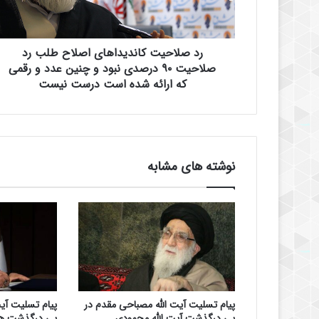
ی
ت
ک
رد صلاحیت کاندیداهای اصلاح طلب رد
ا
ن
صلاحیت ۹۰ درصدی نبود و چنین عدد و رقمی
د
که ارائه شده است درست نیست
ی
د
ا
ه
ا
نوشته های مشابه
ی
ا
ص
ل
ا
ح
ط
ل
ب
پیام تسلیت آیت الله مصباحی مقدم در
پیام تسلیت آی
ر
پی درگذشت آیت الله محمودی
پی درگذشت ه