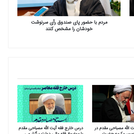
ح
ض
و
مردم با حضور پای صندوق رأی سرنوشت‌
ر
پ
خودشان را مشخص کنند
ا
ی
ص
ن
د
و
ق
ر
أ
ی
س
ر
ن
و
ش
ت الله مصباحی مقدم در
درس خارج فقه آیت الله مصباحی مقدم
ت‌
مسر مکرمه حضرت
با موضوع فقه مالی دولت برگزار می