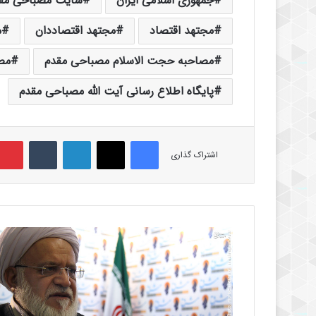
جمهوری اسلامی ایران
سایت مصباحی مق
مجتهد اقتصاد
مجتهد اقتصاددان
م
مصاحبه حجت الاسلام مصباحی مقدم
مص
پایگاه اطلاع رسانی آیت الله مصباحی مقدم
فیس بوک
X
لینکدین
‫تامبلر
اشتراک گذاری
ر
د
ص
ل
ا
ح