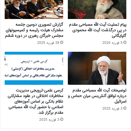
ی
ت
د
ح
ا
ا
ر
د
پیام تسلیت آیت الله مصباحی مقدم
گزارش تصویری دومین جلسه
ز
ج
در پی درگذشت آیت الله محمودی
مشترک هیئت رئیسه و کمیسیونهای
ی
ه
گلپایگانی
مجلس خبرگان رهبری در دوره ششم
د
ا
5 فوریه 2026
28 فوریه 2025
و
ن
ل
ا
ت
س
و
ل
م
ا
ج
م
ل
د
س
ر
توضیحات آیت الله مصباحی مقدم
کرسی علمی-ترویجی مدیریت
د
ش
درباره توافق آتش‌بس میان حماس و
مخاطرات اخلاقی در عقود مشارکتی
ر
ک
اسرائیل.
نظام بانکی بر اساس آموزه‌های
ج
اسلامی با حضور آیت الله مصباحی
س
3 فوریه 2025
مقدم برگزار شد.
ل
ت
س
ن
3 فوریه 2025
ه
س
م