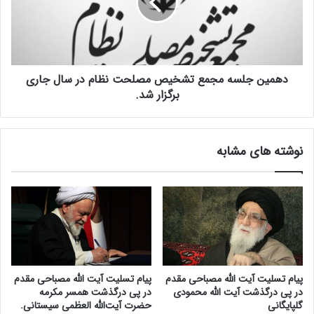
م
ن
د
ج
ر
ل
گ
س
ف
ه
ت
دهمین جلسه مجمع تشخیص مصلحت نظام در سال جاری
م
گ
ج
برگزار شد.
و
م
ب
ع
ا
ت
نوشته های مشابه
ر
ش
س
خ
ا
ی
:
ص
آ
م
ی
ص
ت
ل
ا
ح
ل
ت
پیام تسلیت آیت الله مصباحی مقدم
پیام تسلیت آیت الله مصباحی مقدم
ل
ن
در پی درگذشت آیت الله محمودی
در پی درگذشت همسر مکرمه
ه
ظ
گلپایگانی
حضرت آیت‌الله العظمی سیستانی.
م