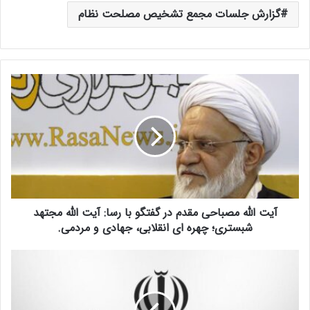
گزارش جلسات مجمع تشخیص مصلحت نظام
آ
ی
ت
ا
ل
ل
ه
م
ص
آیت الله مصباحی مقدم در گفتگو با رسا: آیت الله مجتهد
ب
ا
شبستری؛ چهره ای انقلابی، جهادی و مردمی.
ح
ی
د
م
ه
ق
م
د
ی