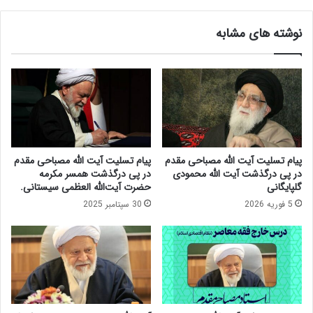
ف
ی
و
م
نوشته های مشابه
ر
ق
و
د
ش
م
ک
:
ش
و
ف
ی
م
ژ
ذ
گ
ه
ی‌
پیام تسلیت آیت الله مصباحی مقدم
پیام تسلیت آیت الله مصباحی مقدم
ب
ه
در پی درگذشت آیت الله محمودی
در پی درگذشت همسر مکرمه
ا
ا
گلپایگانی
حضرت آیت‌الله العظمی سیستانی.
ق
ی
5 فوریه 2026
30 سپتامبر 2025
ت
ش
ص
ه
ا
ی
د
د
ی
م
ا
د
س
ر
ل