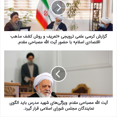
ر
ش
ک
ر
س
ی
گزارش کرسی علمی ترویجی «تعریف و روش کشف مذهب
ع
ل
اقتصادی اسلام» با حضور آیت الله مصباحی مقدم.
م
ی
آ
ت
ی
ر
ت
و
ا
ی
ل
ج
ل
ی
ه
«
م
ت
ص
ع
آیت الله مصباحی مقدم: ویژگی‌های شهید مدرس باید الگوی
ب
ر
ا
نمایندگان مجلس شورای اسلامی قرار گیرد.
ی
ح