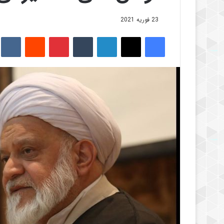
23 فوریه 2021
فیس بوک
X
لینکدین
‫تامبلر
‫پین‌ترست
‫رددیت
kte