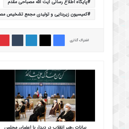
پایگاه اطلاع رسانی آیت الله مصباحی مقدم
کمیسیون زیربنایی و تولیدی مجمع تشخیص مص
فیس بوک
X
لینکدین
‫تامبلر
اشتراک گذاری
ب
ی
ا
ن
ا
ت
ر
ه
ب
بیانات رهبر انقلاب در دیدار با اعضای مجلس
ر