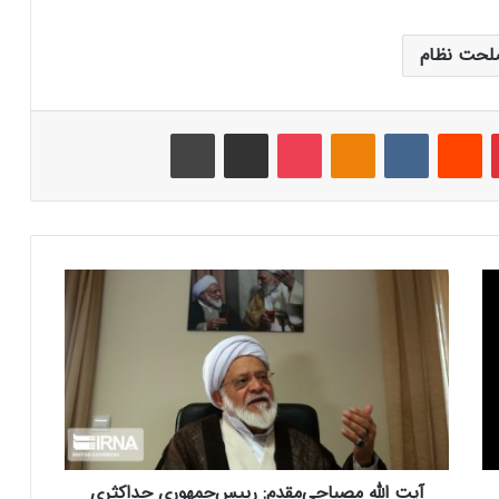
لحت نظام
‫پین‌ترست
‫رددیت
‫VKontakte
‫Odnoklassniki
پاکت
اشتراک گذاری از طریق ایمیل
چاپ
آ
ی
ت
ا
ل
ل
ه
م
ص
آیت الله مصباحی‌مقدم: رییس‌جمهوری حداکثری
ب