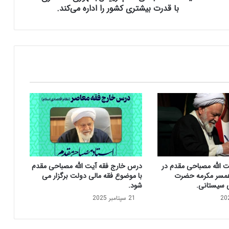
ا
با قدرت بیشتری کشور را اداره می‌کند.
ح
ی‌
م
ق
د
م
:
ر
ی
ی
س‌
ج
م
ه
ت الله مصباحی مقدم در
درس خارج فقه آیت الله مصباحی مقدم
و
مسر مکرمه حضرت
با موضوع فقه مالی دولت برگزار می
ر
ی سیستانی.
شود.
ی
21 سپتامبر 2025
ح
د
ا