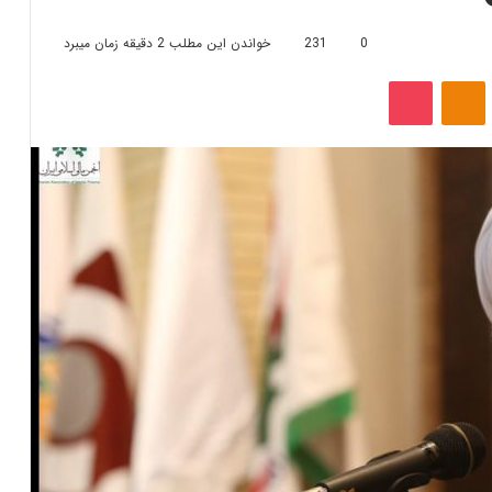
0
231
خواندن این مطلب 2 دقیقه زمان میبرد
‫VKonta
‫Odnoklassniki
پاکت