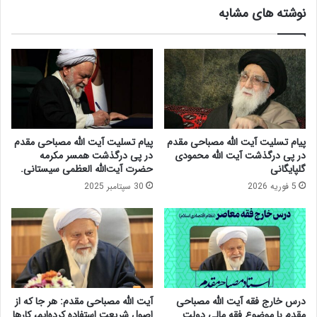
نوشته های مشابه
د
د
و
م
ل
:
ت
ا
آ
ب
ی
ل
ن
ا
د
غ
ه
ی
پیام تسلیت آیت الله مصباحی مقدم
پیام تسلیت آیت الله مصباحی مقدم
ر
ه
در پی درگذشت آیت الله محمودی
در پی درگذشت همسر مکرمه
ا
ف
گلپایگانی
حضرت آیت‌الله العظمی سیستانی.
ب
و
5 فوریه 2026
30 سپتامبر 2025
ه
ل
ش
ا
د
د
ت
ی
ب
و
د
ز
ه
ا
ک
ر
درس خارج فقه آیت الله مصباحی
آیت الله مصباحی مقدم: هر جا که از
ا
ت
مقدم با موضوع فقه مالی دولت
اصول شریعت استفاده کرده‌ایم، کارها