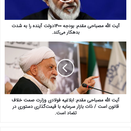
ل
ه
م
ص
آیت الله مصباحی مقدم: بودجه ۱۴۰۰دولت آینده را به شدت
ب
ا
بدهکار می‌کند.
ح
ی
آ
م
ی
ق
ت
د
ا
م
ل
:
ل
ب
ه
و
م
د
ص
ج
آیت الله مصباحی مقدم: ابلاغیه فولادی وزارت صمت خلاف
ب
ه
ا
قانون است / ذات بازار سرمایه با قیمت‌گذاری دستوری در
۱
ح
تضاد است.
۴
ی
۰
م
۰
ق